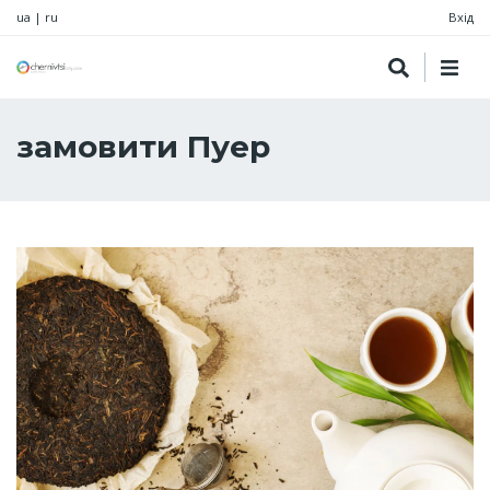
ua
|
ru
Вхід
замовити Пуер