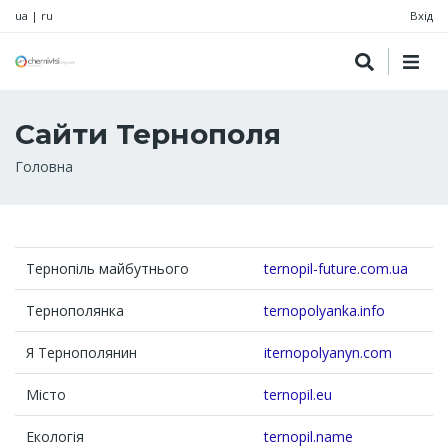
ua
|
ru
Вхід
Сайти Тернополя
Рядок
Головна
навіґації
Тернопіль майбутнього
ternopil-future.com.ua
Тернополянка
ternopolyanka.info
Я Тернополянин
iternopolyanyn.com
Місто
ternopil.eu
Екологія
ternopil.name