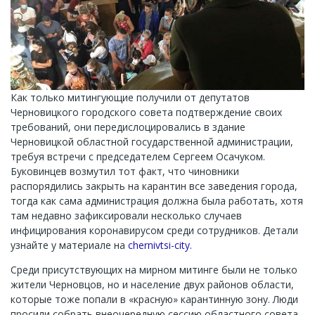
Как только митингующие получили от депутатов
Черновицкого городского совета подтверждение своих
требований, они передислоцировались в здание
Черновицкой областной государственной администрации,
требуя встречи с председателем Сергеем Осачуком.
Буковинцев возмутил тот факт, что чиновники
распорядились закрыть на карантин все заведения города,
тогда как сама администрация должна была работать, хотя
там недавно зафиксировали несколько случаев
инфицирования коронавирусом среди сотрудников. Детали
узнайте у материале на
chernivtsi-city.
Среди присутствующих на мирном митинге были не только
жители Черновцов, но и население двух районов области,
которые тоже попали в «красную» карантинную зону. Люди
просили собрать внеочередную сессию областного совета,