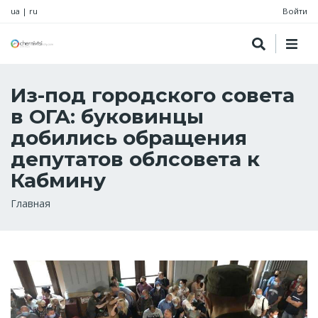
ua
|
ru
Войти
Из-под городского совета
в ОГА: буковинцы
добились обращения
депутатов облсовета к
Кабмину
Строка
Главная
навигации