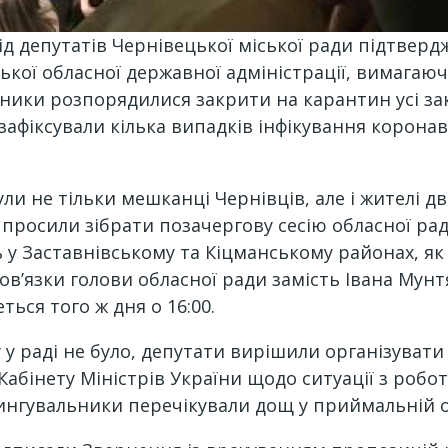
д депутатів Чернівецької міської ради підтверд
ької обласної державної адміністрації, вимагаюч
ики розпорядилися закрити на карантин усі закл
фіксували кілька випадків інфікування коронаві
и не тільки мешканці Чернівців, але і жителі дв
 просили зібрати позачергову сесію обласної ра
 Заставнівському та Кіцманському районах, як 
бов’язки голови обласної ради замість Івана Мун
ться того ж дня о 16:00.
у у раді не було, депутати вирішили організувати
бінету Міністрів України щодо ситуації з робо
ітингувальники перечікували дощ у приймальній 