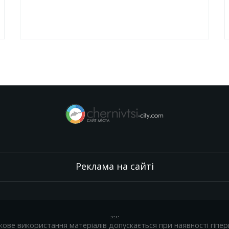
Реклама на сайті
.
,
.
,
.
кове використання матеріалів допускається при наявності гіпер