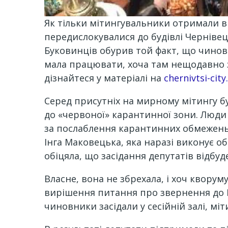
Як тільки мітингувальники отримали ві
передислокувалися до будівлі Чернівец
Буковинців обурив той факт, що чиновн
мала працювати, хоча там нещодавно за
дізнайтеся у матеріалі на
chernivtsi-city.
Серед присутніх на мирному мітингу бул
до «червоної» карантинної зони. Люди
за послаблення карантинних обмежень у
Інга Маковецька, яка наразі виконує о
обіцяла, що засідання депутатів відбуде
Власне, вона не збрехала, і хоч кворум
вирішення питання про звернення до Ка
чиновники засідали у сесійній залі, м