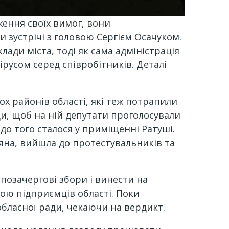
ження своїх вимог, вони
и зустрічі з головою Сергієм Осачуком.
ади міста, тоді як сама адміністрація
русом серед співробітників. Деталі
ох районів області, які теж потрапили
ди, щоб на ній депутати проголосували
до того сталося у приміщенні Ратуші.
тяна, вийшла до протестувальників та
 позачергові збори і винести на
тою підприємців області. Поки
обласної ради, чекаючи на вердикт.