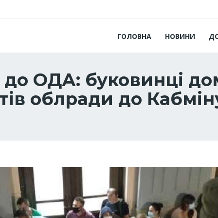
ГОЛОВНА
НОВИНИ
Д
и до ОДА: буковинці д
тів облради до Кабмін