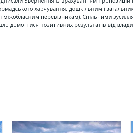
 підписали Звернення із врахуванням пропозиці
ромадського харчування, дошкільним і загальни
м і міжобласним перевізникам). Спільними зусил
шло домогтися позитивних результатів від влад