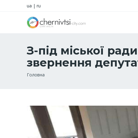
ua
|
ru
З-під міської рад
звернення депута
Рядок
Головна
навіґації