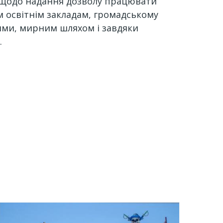
й щодо надання дозволу працювати
м освітнім закладам, громадському
лями, мирним шляхом і завдяки
и.