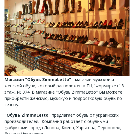
Магазин "Обувь ZimmaLetto"
- магазин мужской и
женской обуви, который расположен в ТЦ "Формаркет" 3
этаж, № 374. В магазине "Обувь ZimmaLetto" Вы можете
приобрести женскую, мужскую и подростковую обувь по
сезону.
"Обувь ZimmaLetto"
предлагает обувь от украинских
производителей. Компания работает с обувными
фабриками города Львова, Киева, Харькова, Тернополя,
Луцка и Николаева.