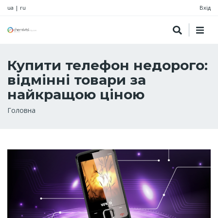
ua
|
ru
Вхід
Купити телефон недорого:
відмінні товари за
найкращою ціною
Рядок
Головна
навіґації