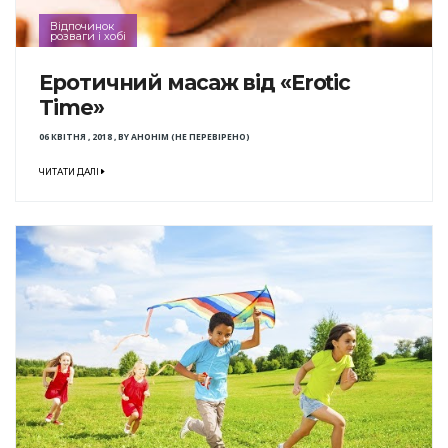
Відпочинок
розваги і хобі
Еротичний масаж від «Erotic
Time»
06 КВІТНЯ , 2018
,
BY
АНОНІМ (НЕ ПЕРЕВІРЕНО)
ЧИТАТИ ДАЛІ