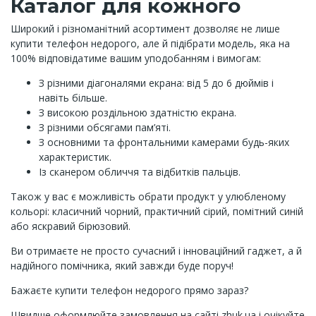
Каталог для кожного
Широкий і різноманітний асортимент дозволяє не лише
купити телефон недорого, але й підібрати модель, яка на
100% відповідатиме вашим уподобанням і вимогам:
З різними діагоналями екрана: від 5 до 6 дюймів і
навіть більше.
З високою роздільною здатністю екрана.
З різними обсягами пам’яті.
З основними та фронтальними камерами будь-яких
характеристик.
Із сканером обличчя та відбитків пальців.
Також у вас є можливість обрати продукт у улюбленому
кольорі: класичний чорний, практичний сірий, помітний синій
або яскравий бірюзовий.
Ви отримаєте не просто сучасний і інноваційний гаджет, а й
надійного помічника, який завжди буде поруч!
Бажаєте купити телефон недорого прямо зараз?
Швидше оформлюйте замовлення на сайті zhuk.ua і очікуйте