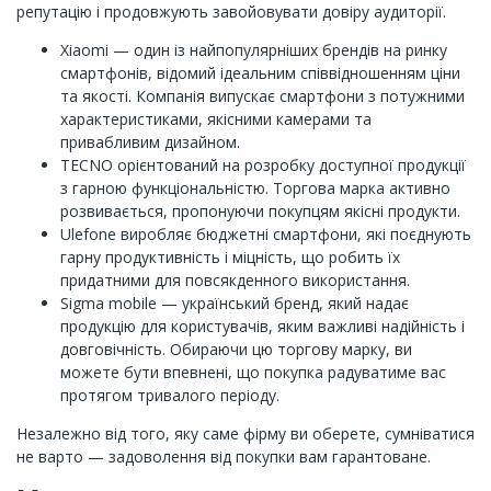
репутацію і продовжують завойовувати довіру аудиторії.
Xiaomi — один із найпопулярніших брендів на ринку
смартфонів, відомий ідеальним співвідношенням ціни
та якості. Компанія випускає смартфони з потужними
характеристиками, якісними камерами та
привабливим дизайном.
TECNO орієнтований на розробку доступної продукції
з гарною функціональністю. Торгова марка активно
розвивається, пропонуючи покупцям якісні продукти.
Ulefone виробляє бюджетні смартфони, які поєднують
гарну продуктивність і міцність, що робить їх
придатними для повсякденного використання.
Sigma mobile — український бренд, який надає
продукцію для користувачів, яким важливі надійність і
довговічність. Обираючи цю торгову марку, ви
можете бути впевнені, що покупка радуватиме вас
протягом тривалого періоду.
Незалежно від того, яку саме фірму ви оберете, сумніватися
не варто — задоволення від покупки вам гарантоване.