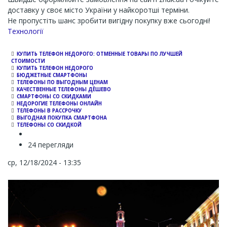
доставку у своє місто України у найкоротші терміни.
Не пропустіть шанс зробити вигідну покупку вже сьогодні!
Channel
Технології
КУПИТЬ ТЕЛЕФОН НЕДОРОГО: ОТМЕННЫЕ ТОВАРЫ ПО ЛУЧШЕЙ
СТОИМОСТИ
КУПИТЬ ТЕЛЕФОН НЕДОРОГО
БЮДЖЕТНЫЕ СМАРТФОНЫ
ТЕЛЕФОНЫ ПО ВЫГОДНЫМ ЦЕНАМ
КАЧЕСТВЕННЫЕ ТЕЛЕФОНЫ ДЁШЕВО
СМАРТФОНЫ СО СКИДКАМИ
НЕДОРОГИЕ ТЕЛЕФОНЫ ОНЛАЙН
ТЕЛЕФОНЫ В РАССРОЧКУ
ВЫГОДНАЯ ПОКУПКА СМАРТФОНА
ТЕЛЕФОНЫ СО СКИДКОЙ
24 перегляди
ср, 12/18/2024 - 13:35