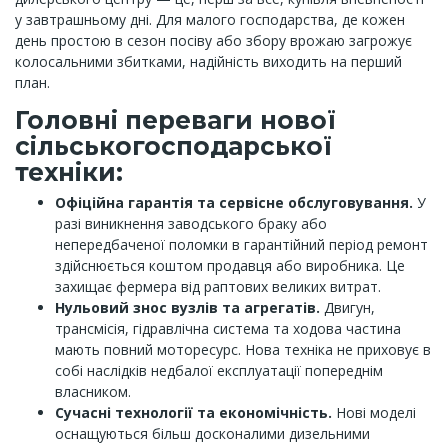
у завтрашньому дні. Для малого господарства, де кожен
день простою в сезон посіву або збору врожаю загрожує
колосальними збитками, надійність виходить на перший
план.
Головні переваги нової
сільськогосподарської
техніки:
Офіційна гарантія та сервісне обслуговування.
У
разі виникнення заводського браку або
непередбаченої поломки в гарантійний період ремонт
здійснюється коштом продавця або виробника. Це
захищає фермера від раптових великих витрат.
Нульовий знос вузлів та агрегатів.
Двигун,
трансмісія, гідравлічна система та ходова частина
мають повний моторесурс. Нова техніка не приховує в
собі наслідків недбалої експлуатації попереднім
власником.
Сучасні технології та економічність.
Нові моделі
оснащуються більш досконалими дизельними