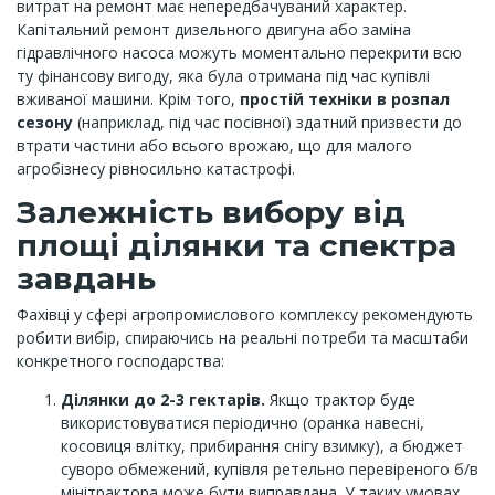
витрат на ремонт має непередбачуваний характер.
Капітальний ремонт дизельного двигуна або заміна
гідравлічного насоса можуть моментально перекрити всю
ту фінансову вигоду, яка була отримана під час купівлі
вживаної машини. Крім того,
простій техніки в розпал
сезону
(наприклад, під час посівної) здатний призвести до
втрати частини або всього врожаю, що для малого
агробізнесу рівносильно катастрофі.
Залежність вибору від
площі ділянки та спектра
завдань
Фахівці у сфері агропромислового комплексу рекомендують
робити вибір, спираючись на реальні потреби та масштаби
конкретного господарства:
Ділянки до 2-3 гектарів.
Якщо трактор буде
використовуватися періодично (оранка навесні,
косовиця влітку, прибирання снігу взимку), а бюджет
суворо обмежений, купівля ретельно перевіреного б/в
мінітрактора може бути виправдана. У таких умовах