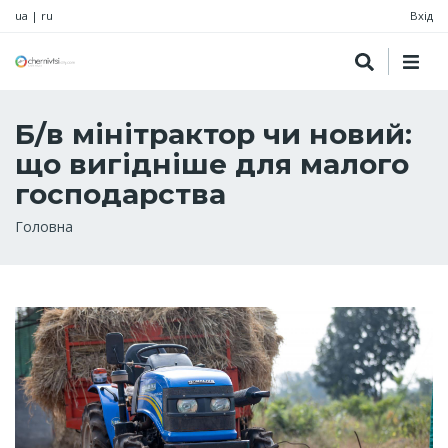
ua
|
ru
Вхід
Б/в мінітрактор чи новий:
що вигідніше для малого
господарства
Рядок
Головна
навіґації