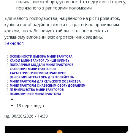
палива, високої продуктивності та відсутності стресу,
пов'язаного з раптовими поломками.
Для малого господарства, націленого на ріст і розвиток,
купівля нової надійної техніки є стратегічно правильним
кроком, що забезпечує стабільність і впевненість в
успішному виконанні всіх агротехнічних завдань.
Channel
Технології
ОСОБЕННОСТИ ВЫБОРА МИНИТРАКТОРА
КАКОЙ МИНИТРАКТОР ЛУЧШЕ КУПИТЬ
ПОПУЛЯРНЫЕ МОДЕЛИ МИНИТРАКТОРОВ,
СРАВНЕНИЕ МИНИТРАКТОРОВ
ХАРАКТЕРИСТИКИ МИНИТРАКТОРОВ
ВЫБОР МИНИТРАКТОРА ДЛЯ ХОЗЯЙСТВА
МИНИТРАКТОРЫ ДЛЯ СЕЛЬСКОГО ХОЗЯЙСТВА
МИНИТРАКТОРЫ С НАВЕСНЫМ ОБОРУДОВАНИЕМ
ПРЕИМУЩЕСТВА МИНИТРАКТОРОВ
ЭКОНОМИЧНЫЕ МИНИТРАКТОРЫ
13 переглядів
нд, 06/28/2026 - 14:39