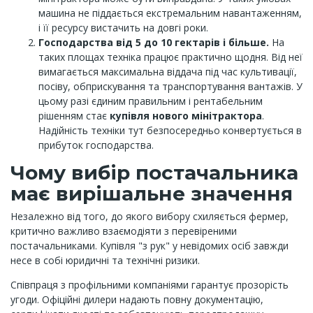
машина не піддається екстремальним навантаженням,
і її ресурсу вистачить на довгі роки.
Господарства від 5 до 10 гектарів і більше.
На
таких площах техніка працює практично щодня. Від неї
вимагається максимальна віддача під час культивації,
посіву, обприскування та транспортування вантажів. У
цьому разі єдиним правильним і рентабельним
рішенням стає
купівля нового мінітрактора
.
Надійність техніки тут безпосередньо конвертується в
прибуток господарства.
Чому вибір постачальника
має вирішальне значення
Незалежно від того, до якого вибору схиляється фермер,
критично важливо взаємодіяти з перевіреними
постачальниками. Купівля "з рук" у невідомих осіб завжди
несе в собі юридичні та технічні ризики.
Співпраця з профільними компаніями гарантує прозорість
угоди. Офіційні дилери надають повну документацію,