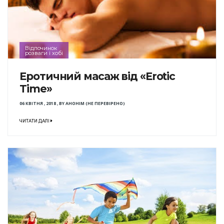
Відпочинок
розваги і хобі
Еротичний масаж від «Erotic
Time»
06 КВІТНЯ , 2018
,
BY
АНОНІМ (НЕ ПЕРЕВІРЕНО)
ЧИТАТИ ДАЛІ