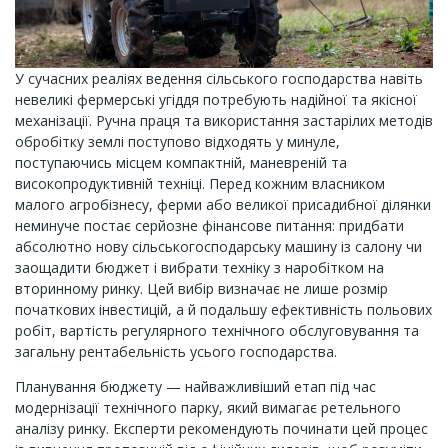
У сучасних реаліях ведення сільського господарства навіть
невеликі фермерські угіддя потребують надійної та якісної
механізації. Ручна праця та використання застарілих методів
обробітку землі поступово відходять у минуле,
поступаючись місцем компактній, маневреній та
високопродуктивній техніці. Перед кожним власником
малого агробізнесу, ферми або великої присадибної ділянки
неминуче постає серйозне фінансове питання: придбати
абсолютно нову сільськогосподарську машину із салону чи
заощадити бюджет і вибрати техніку з наробітком на
вторинному ринку. Цей вибір визначає не лише розмір
початкових інвестицій, а й подальшу ефективність польових
робіт, вартість регулярного технічного обслуговування та
загальну рентабельність усього господарства.
Планування бюджету — найважливіший етап під час
модернізації технічного парку, який вимагає ретельного
аналізу ринку. Експерти рекомендують починати цей процес