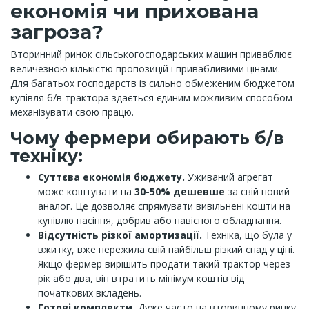
економія чи прихована
загроза?
Вторинний ринок сільськогосподарських машин приваблює
величезною кількістю пропозицій і привабливими цінами.
Для багатьох господарств із сильно обмеженим бюджетом
купівля б/в трактора здається єдиним можливим способом
механізувати свою працю.
Чому фермери обирають б/в
техніку:
Суттєва економія бюджету.
Уживаний агрегат
може коштувати на
30-50% дешевше
за свій новий
аналог. Це дозволяє спрямувати вивільнені кошти на
купівлю насіння, добрив або навісного обладнання.
Відсутність різкої амортизації.
Техніка, що була у
вжитку, вже пережила свій найбільш різкий спад у ціні.
Якщо фермер вирішить продати такий трактор через
рік або два, він втратить мінімум коштів від
початкових вкладень.
Готові комплекти.
Дуже часто на вторинному ринку