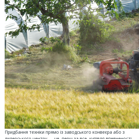
Придбання техніки прямо із заводського конвеєра або з
дилерського центру — це, перш за все, купівля впевненості