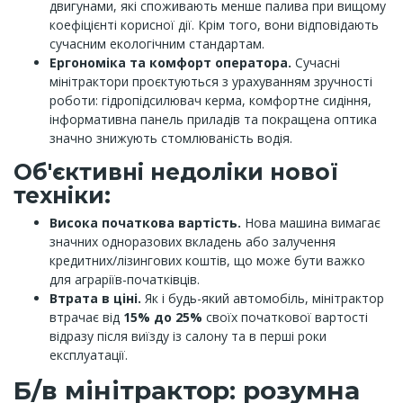
двигунами, які споживають менше палива при вищому
коефіцієнті корисної дії. Крім того, вони відповідають
сучасним екологічним стандартам.
Ергономіка та комфорт оператора.
Сучасні
мінітрактори проєктуються з урахуванням зручності
роботи: гідропідсилювач керма, комфортне сидіння,
інформативна панель приладів та покращена оптика
значно знижують стомлюваність водія.
Об'єктивні недоліки нової
техніки:
Висока початкова вартість.
Нова машина вимагає
значних одноразових вкладень або залучення
кредитних/лізингових коштів, що може бути важко
для аграріїв-початківців.
Втрата в ціні.
Як і будь-який автомобіль, мінітрактор
втрачає від
15% до 25%
своїх початкової вартості
відразу після виїзду із салону та в перші роки
експлуатації.
Б/в мінітрактор: розумна