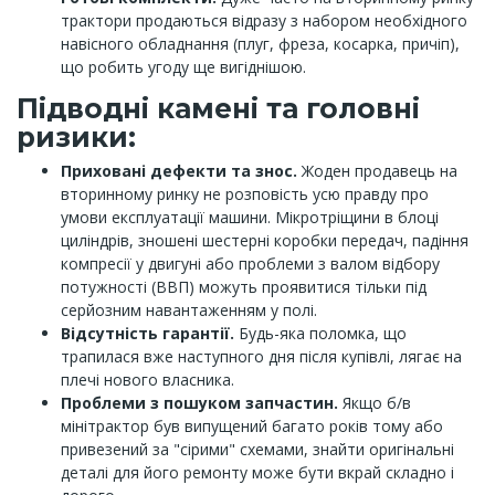
трактори продаються відразу з набором необхідного
навісного обладнання (плуг, фреза, косарка, причіп),
що робить угоду ще вигіднішою.
Підводні камені та головні
ризики:
Приховані дефекти та знос.
Жоден продавець на
вторинному ринку не розповість усю правду про
умови експлуатації машини. Мікротріщини в блоці
циліндрів, зношені шестерні коробки передач, падіння
компресії у двигуні або проблеми з валом відбору
потужності (ВВП) можуть проявитися тільки під
серйозним навантаженням у полі.
Відсутність гарантії.
Будь-яка поломка, що
трапилася вже наступного дня після купівлі, лягає на
плечі нового власника.
Проблеми з пошуком запчастин.
Якщо б/в
мінітрактор був випущений багато років тому або
привезений за "сірими" схемами, знайти оригінальні
деталі для його ремонту може бути вкрай складно і