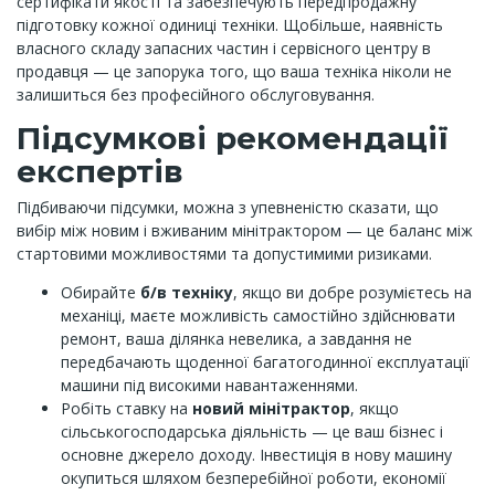
сертифікати якості та забезпечують передпродажну
підготовку кожної одиниці техніки. Щобільше, наявність
власного складу запасних частин і сервісного центру в
продавця — це запорука того, що ваша техніка ніколи не
залишиться без професійного обслуговування.
Підсумкові рекомендації
експертів
Підбиваючи підсумки, можна з упевненістю сказати, що
вибір між новим і вживаним мінітрактором — це баланс між
стартовими можливостями та допустимими ризиками.
Обирайте
б/в техніку
, якщо ви добре розумієтесь на
механіці, маєте можливість самостійно здійснювати
ремонт, ваша ділянка невелика, а завдання не
передбачають щоденної багатогодинної експлуатації
машини під високими навантаженнями.
Робіть ставку на
новий мінітрактор
, якщо
сільськогосподарська діяльність — це ваш бізнес і
основне джерело доходу. Інвестиція в нову машину
окупиться шляхом безперебійної роботи, економії