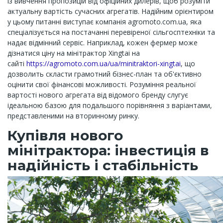
із вивчення пропозицій від офіційних дилерів, щоб розуміти
актуальну вартість сучасних агрегатів. Надійним орієнтиром
у цьому питанні виступає компанія agromoto.com.ua, яка
спеціалізується на постачанні перевіреної сільгосптехніки та
надає відмінний сервіс. Наприклад, кожен фермер може
дізнатися ціну на мінітрактор Xingtai на
сайті
https://agromoto.com.ua/ua/minitraktori-xingtai
, що
дозволить скласти грамотний бізнес-план та об'єктивно
оцінити свої фінансові можливості. Розуміння реальної
вартості нового агрегата від відомого бренду слугує
ідеальною базою для подальшого порівняння з варіантами,
представленими на вторинному ринку.
Купівля нового
мінітрактора: інвестиція в
надійність і стабільність