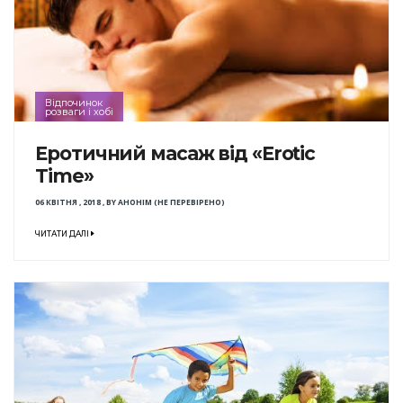
Відпочинок
розваги і хобі
Еротичний масаж від «Erotic
Time»
06 КВІТНЯ , 2018
,
BY
АНОНІМ (НЕ ПЕРЕВІРЕНО)
ЧИТАТИ ДАЛІ