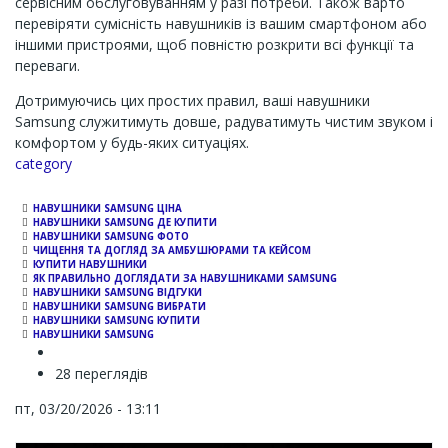
сервісним обслуговуванням у разі потреби. Також варто
перевіряти сумісність навушників із вашим смартфоном або
іншими пристроями, щоб повністю розкрити всі функції та
переваги.
Дотримуючись цих простих правил, ваші навушники
Samsung служитимуть довше, радуватимуть чистим звуком і
комфортом у будь-яких ситуаціях.
Channel
category
НАВУШНИКИ SAMSUNG ЦІНА
НАВУШНИКИ SAMSUNG ДЕ КУПИТИ
НАВУШНИКИ SAMSUNG ФОТО
ЧИЩЕННЯ ТА ДОГЛЯД ЗА АМБУШЮРАМИ ТА КЕЙСОМ
КУПИТИ НАВУШНИКИ
ЯК ПРАВИЛЬНО ДОГЛЯДАТИ ЗА НАВУШНИКАМИ SAMSUNG
НАВУШНИКИ SAMSUNG ВІДГУКИ
НАВУШНИКИ SAMSUNG ВИБРАТИ
НАВУШНИКИ SAMSUNG КУПИТИ
НАВУШНИКИ SAMSUNG
28 переглядів
пт, 03/20/2026 - 13:11