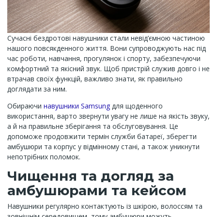
Сучасні бездротові навушники стали невід’ємною частиною
нашого повсякденного життя. Вони супроводжують нас під
час роботи, навчання, прогулянок і спорту, забезпечуючи
комфортний та якісний звук. Щоб пристрій служив довго і не
втрачав своїх функцій, важливо знати, як правильно
доглядати за ним.
Обираючи
навушники Samsung
для щоденного
використання, варто звернути увагу не лише на якість звуку,
а й на правильне зберігання та обслуговування. Це
допоможе продовжити термін служби батареї, зберегти
амбушюри та корпус у відмінному стані, а також уникнути
непотрібних поломок.
Чищення та догляд за
амбушюрами та кейсом
Навушники регулярно контактують із шкірою, волоссям та
зовнішнім середовищем, тому амбушюри можуть