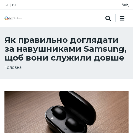
ua
|
ru
Вхід
Як правильно доглядати
за навушниками Samsung,
щоб вони служили довше
Рядок
Головна
навіґації