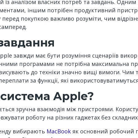
й із аналізом власних потреб та завдань. Одним
ументами, іншим потрібен продуктивний пристрі
у перед покупкою важливо розуміти, чим відрізня
самперед.
 завдання
ple завжди має бути розуміння сценаріїв викор
енними програмами не потрібна максимальна про
 висувають до техніки значно вищі вимоги. Чим
переплати за функції, які використовуватимуться
система Apple?
ається зручна взаємодія між пристроями. Корис
овжувати роботу на різних гаджетах без складни
бренду вибирають
MacBook
як основний робочий пр