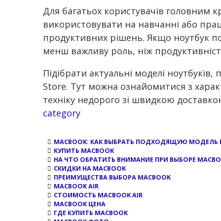
Для багатьох користувачів головним кр
використовувати на навчанні або прац
продуктивних рішень. Якщо ноутбук по
менш важливу роль, ніж продуктивніст
Підібрати актуальні моделі ноутбуків,
Store. Тут можна ознайомитися з хара
техніку недорого зі швидкою доставкою
Channel
category
MACBOOK: КАК ВЫБРАТЬ ПОДХОДЯЩУЮ МОДЕЛЬ В
КУПИТЬ MACBOOK
НА ЧТО ОБРАТИТЬ ВНИМАНИЕ ПРИ ВЫБОРЕ MACB
СКИДКИ НА MACBOOK
ПРЕИМУЩЕСТВА ВЫБОРА MACBOOK
MACBOOK AIR
СТОИМОСТЬ MACBOOK AIR
MACBOOK ЦЕНА
ГДЕ КУПИТЬ MACBOOK