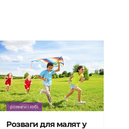
розваги і хобі
Розваги для малят у