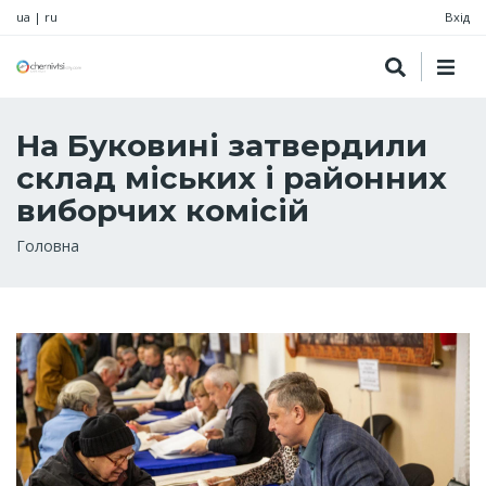
ua
|
ru
Вхід
На Буковині затвердили
склад міських і районних
виборчих комісій
Рядок
Головна
навіґації