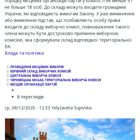
порядку місцевих організацій партій у кількості не менше 9 і
не більше 18 осіб. До складу можуть входити громадяни
України, які відповідають вимогам Закону. У разі виникнення
або виявлення підстав, що позбавляють особу права
входити до складу виборчої комісії, повноваження такого
члена можуть бути достроково припинені виборчою
комісією, яка сформувала склад відповідної територіальної
ВК.
Влада та політика
ПРОВЕДЕННЯ МІСЦЕВИХ ВИБОРІВ
КЕРІВНИЙ СКЛАД ВИБОРЧИХ КОМІСІЙ
ЦЕНТРАЛЬНА ВИБОРЧА КОМІСІЯ
ЧЕРНІВЕЦЬКА МІСЬКА ТЕРИТОРІАЛЬНА ВИБОРЧА КОМІСІЯ
МІСЦЕВІ ОРГАНІЗАЦІЇ ПАРТІЙ
8 переглядів
ср, 08/12/2020 - 12:33
Yelyzaveta Supivska