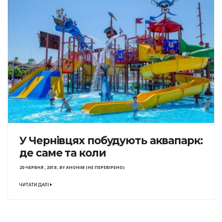
У Чернівцях побудують аквапарк:
де саме та коли
20 ЧЕРВНЯ , 2018
,
BY
АНОНІМ (НЕ ПЕРЕВІРЕНО)
ЧИТАТИ ДАЛІ