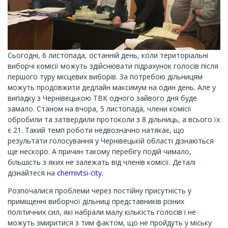
Сьогодні, 6 листопада, останній день, коли територіальні
виборчі комісії можуть здійснювати підрахунок голосів після
першого туру місцевих виборів. За потребою дільницям
можуть продовжити дедлайн максимум на один день. Але у
випадку з Чернівецькою ТВК одного зайвого дня буде
замало. Станом на вчора, 5 листопада, члени комісії
обробили та затвердили протоколи з 8 дільниць, а всього їх
є 21. Такий темп роботи недвозначно натякає, що
результати голосування у Чернівецькій області дізнаються
ще нескоро. А причин такому перебігу подій чимало,
більшість з яких не залежать від членів комісії. Деталі
дізнайтеся на
chernivtsi-city.
Розпочалися проблеми через постійну присутність у
приміщенні виборчої дільниці представників різних
політичних сил, які набрали малу кількість голосів і не
можуть змиритися з тим фактом, що не пройдуть у міську