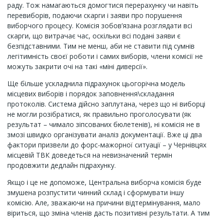
раду. Тож намагаються домогтися перерахунку чи навіть
перевиборів, подаючи скарги і заяви про порушення
виборчого процесу. Комісія зобов’язана розглядати всі
скарги, що витрачає час, оскільки всі подані заяви є
безпідставними. Тим не менш, аби не ставити під сумнів
легітимність своєї роботи і самих виборів, члени комісії не
можуть закрити очі на такі «міні диверсії».
Ще більше ускладнила підрахунок цьогорічна модель
місцевих виборів і порядок заповнення\складання
протоколів. Система дійсно заплутана, через що ні виборці
не могли розібратися, як правильно проголосувати (як
результат – чимало зіпсованих бюлетенів), ні комісія не в
змозі швидко організувати аналіз документації. Вже ці два
фактори призвели до форс-мажорної ситуації – у Чернівцях
місцевій ТВК доведеться на невизначений термін
продовжити дедлайн підрахунку.
Якщо і це не допоможе, Центральна виборча комісія буде
змушена розпустити чинний склад і сформувати іншу
комісію. Але, зважаючи на причини відтермінування, мало
віриться, що зміна членів дасть позитивні результати. А тим