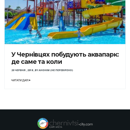
У Чернівцях побудують аквапарк:
де саме та коли
20 ЧЕРВНЯ , 2018
,
BY
АНОНІМ (НЕ ПЕРЕВІРЕНО)
ЧИТАТИ ДАЛІ