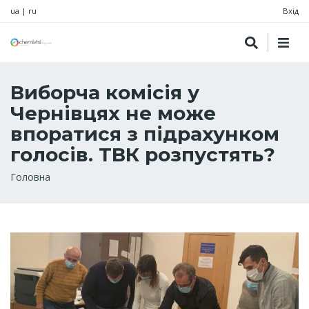
ua
|
ru
Вхід
Виборча комісія у
Чернівцях не може
впоратися з підрахунком
голосів. ТВК розпустять?
Рядок
Головна
навіґації