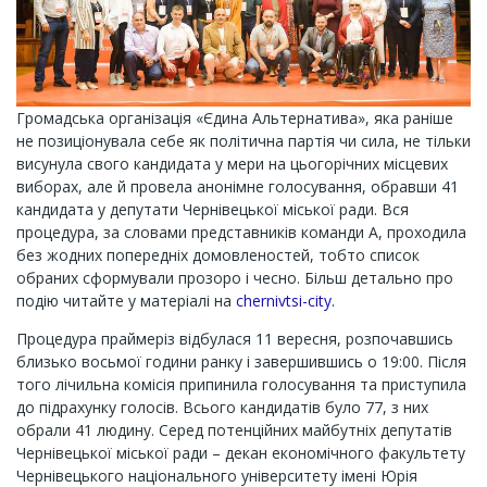
Громадська організація «Єдина Альтернатива», яка раніше
не позиціонувала себе як політична партія чи сила, не тільки
висунула свого кандидата у мери на цьогорічних місцевих
виборах, але й провела анонімне голосування, обравши 41
кандидата у депутати Чернівецької міської ради. Вся
процедура, за словами представників команди А, проходила
без жодних попередніх домовленостей, тобто список
обраних сформували прозоро і чесно. Більш детально про
подію читайте у матеріалі на
chernivtsi-city.
Процедура праймеріз відбулася 11 вересня, розпочавшись
близько восьмої години ранку і завершившись о 19:00. Після
того лічильна комісія припинила голосування та приступила
до підрахунку голосів. Всього кандидатів було 77, з них
обрали 41 людину. Серед потенційних майбутніх депутатів
Чернівецької міської ради – декан економічного факультету
Чернівецького національного університету імені Юрія