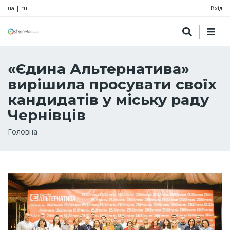
ua
|
ru
Вхід
«Єдина Альтернатива»
вирішила просувати своїх
кандидатів у міську раду
Чернівців
Рядок
Головна
навіґації