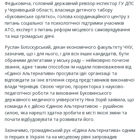
Федьковича, головний державний ревізор-інспектор ГУ ДПС
у Чернівецькій області, власниця дитячого табору
«Буковинське орлятко», голова координаційного центру з
питань соціальної та психологічної підтримки учасників
АТО, експерт з питань реформ місцевого самоврядування
та інші громадські діячі.
Руслан Білоскурський, декан економічного факультету ЧНУ,
зазначив, що і для нього, і для всіх інших кандидатів, бути
обраними делегатами у міську раду – неймовірно почесне
звання, адже таким способом їм надали повноваження від
«Єдиної Альтернативи» просувати ідеї організації та
відповідати за їхнє втілення серед представників виконавчої
влади Чернівців. Своєю чергою, проректорка з науково-
педагогічної роботи та виховання Буковинського
державного медичного університету Ніна Зорій заявила, що
команда А є дійсно Єдиною Альтернативою – рушійною
силою, яка нарешті здатна зробити в місті якісні зміни та
почати відбудовувати та розвивати його.
Зазначимо, громадянський рух «Єдина Альтернатива» одним
із перших в Україні та на місцевому рівні запровадив