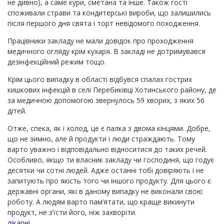
не дивно), а саме кури, сметана та інше. Також гості
споживали страви та кондитерські вироби, що залишились
після першого дня свята і торт невідомого походження.
Працівники закладу не мали довідок про проходження
медичного огляду крім кухаря. В закладі не дотримувався
дезінфекційний режим тощо.
Крім цього випадку в області відбувся спалах гострих
кишкових інфекцій в селі Перебиківці Хотинського району, де
за медичною допомогою звернулось 59 хворих, з яких 56
дітей.
Отже, спека, як і холод, це є палка з двома кінцями. Добре,
що не зимно, але й продукти і люди страждають. Тому
варто уважно і відповідально відноситися до таких речей.
Особливо, якщо ти власник закладу чи господиня, що годує
десятки чи сотні людей. Адже останні тобі довіряють і не
запитують про якість того чи іншого продукту. Для цього є
державні органи, які в даному випадку не виконали свою
роботу. А людям варто пам’ятати, що краще викинути
продукт, не з’їсти його, ніж захворіти.
лікарні