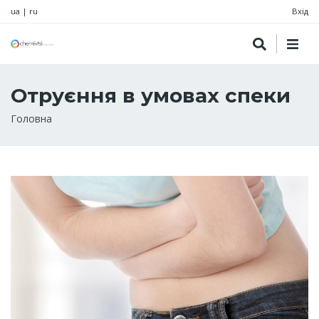
ua
|
ru
Вхід
Отруєння в умовах спеки
Рядок
Головна
навіґації