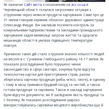
Як зазначає
Сайт міста
з посиланням на
acc.cv.ua
в
Чернівецькій області склалася загрозлива ситуація з
отруєнням через неякісні продукти харчування. Саме про це
31 липня говорив керівник обласної державної адміністрації
Олександр Фищук. Він закликав посилити контроль за
комунальними підприємствами та закладами громадського
харчування задля мінімізації загрози життю та здоров'ю
мешканців області в умовах підвищеної температури
повітря.
Причиною таких дій стало отруєння значної кількості людей
на весіллі в с. Сучевени Глибоцького району 16-17 липня. Як
показало розслідування було порушено чинне
законодавство в сфері санітарії, зокрема були відсутні
технологічні картки для приготування страв, разом
зберігалась харчова продукція (риба, м'ясо, овочі), в одному
і тому ж місці тримався брудний посуд та чистий, а також
готова продукція та сировина. Також в закладі харчування
були відсутні документи, які б засвідчили якість продукції та
її безпеку. Як показало розслідування широко
використовувалась сировина місцевого виробництва (що й