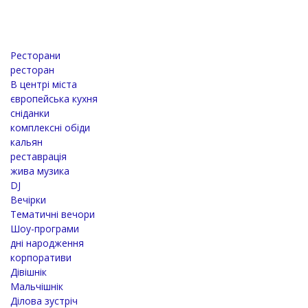
Ресторани
ресторан
В центрі міста
європейська кухня
сніданки
комплексні обіди
кальян
реставрація
жива музика
DJ
Вечірки
Тематичні вечори
Шоу-програми
дні народження
корпоративи
Дівішнік
Мальчішнік
Ділова зустріч