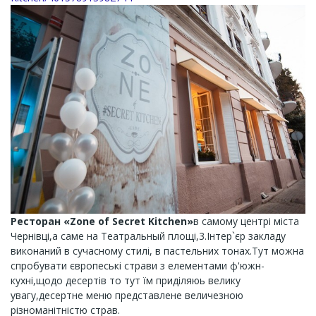
Ресторан «Zone of Secret Kitchen»
в самому центрі міста
Чернівці,а саме на Театральный площі,3.Інтер`єр закладу
виконаний в сучасному стилі, в пастельних тонах.Тут можна
спробувати європеські страви з елементами ф'южн-
кухні,щодо десертів то тут їм приділяюь велику
увагу,десертне меню представлене величезною
різноманітністю страв.