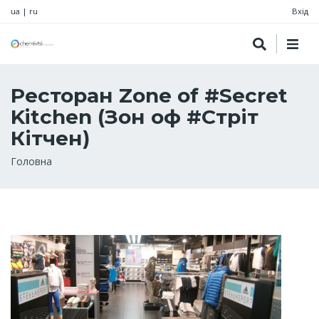
ua
|
ru
Вхід
Ресторан Zone of #Secret
Kitchen (Зон оф #Стріт
Кітчен)
Рядок
Головна
навіґації