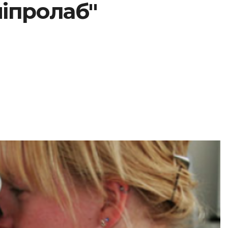
ніпролаб"