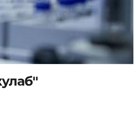
кулаб"