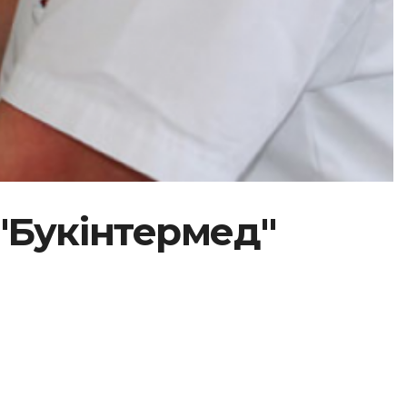
"Букінтермед"