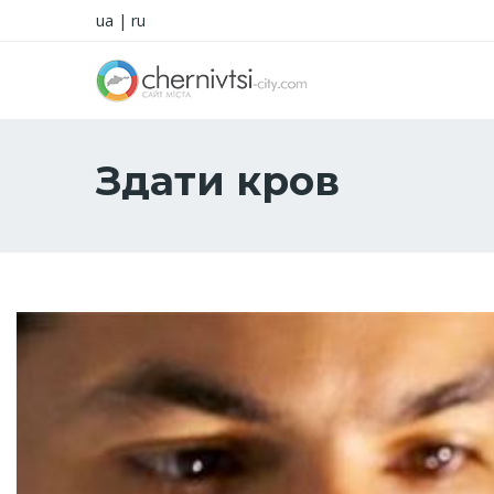
ua
|
ru
Здати кров