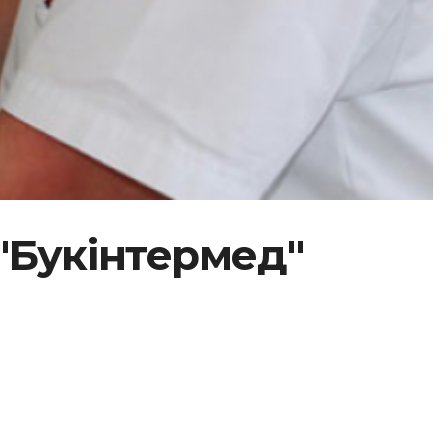
"Букінтермед"