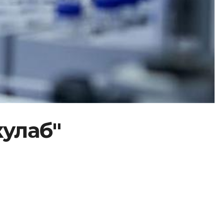
кулаб"