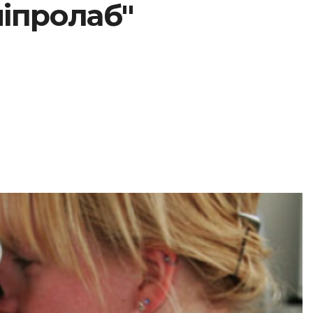
ніпролаб"