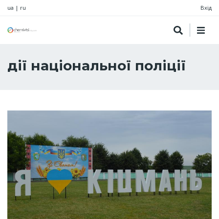
ua
|
ru
Вхід
дії національної поліції