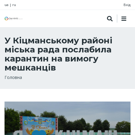
ua
|
ru
Вхід
У Кіцманському районі
міська рада послабила
карантин на вимогу
мешканців
Рядок
Головна
навіґації