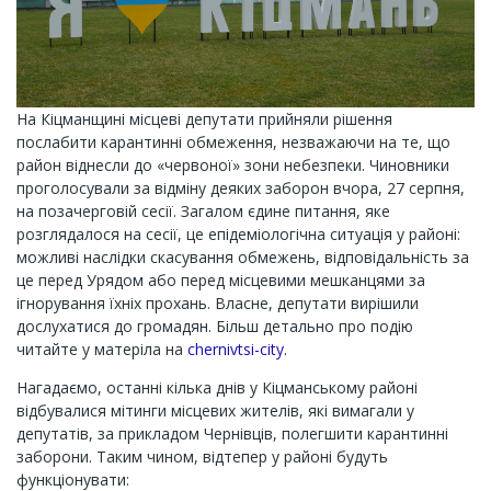
На Кіцманщині місцеві депутати прийняли рішення
послабити карантинні обмеження, незважаючи на те, що
район віднесли до «червоної» зони небезпеки. Чиновники
проголосували за відміну деяких заборон вчора, 27 серпня,
на позачерговій сесії. Загалом єдине питання, яке
розглядалося на сесії, це епідеміологічна ситуація у районі:
можливі наслідки скасування обмежень, відповідальність за
це перед Урядом або перед місцевими мешканцями за
ігнорування їхніх прохань. Власне, депутати вирішили
дослухатися до громадян. Більш детально про подію
читайте у матеріла на
chernivtsi-city.
Нагадаємо, останні кілька днів у Кіцманському районі
відбувалися мітинги місцевих жителів, які вимагали у
депутатів, за прикладом Чернівців, полегшити карантинні
заборони. Таким чином, відтепер у районі будуть
функціонувати: