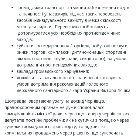
громадський транспорт за умови забезпечення водіїв
та наявності у пасажирів під час таких перевезень
засобів індивідуального захисту в межах кількості
місць для сидіння. Перевізників зобов’яжуть
дотримуватися усіх необхідних протиепідемічних
заходів;
суб’єкти господарювання (торгівля, побутові послуги,
ринки, торгові комплекси, дитячо-юнацькі спортивні
школи, спортивні клуби, зали, секції тощо), за умови
дотримання протиепідемічних заходів;
заклади громадського харчування;
дошкільні та загальноосвітні навчальні заклади, за
умови дотримання рекомендацій головного
державного санітарного лікаря України Віктора Ляшка.
Щоправда, звертаючи увагу на досвід Чернівців,
правоохоронним органам не дуже сподобалася
самодіяльність міської ради, через що тепер у чернівецьких
депутатів постійні проблеми: як не сутички з поліцією через
зупинки громадського транспорту, то відкриття
кримінальних проваджень через рішення, що суперечать