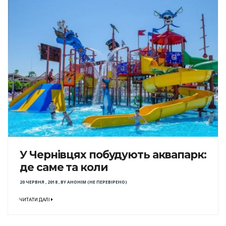
У Чернівцях побудують аквапарк:
де саме та коли
20 ЧЕРВНЯ , 2018
,
BY
АНОНІМ (НЕ ПЕРЕВІРЕНО)
ЧИТАТИ ДАЛІ