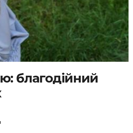
’ю: благодійний
х
Н