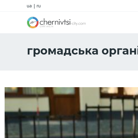
ua
|
ru
громадська орган