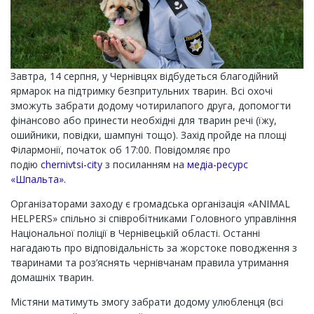
Завтра, 14 серпня, у Чернівцях відбудеться благодійний
ярмарок на підтримку безпритульних тварин. Всі охочі
зможуть забрати додому чотирилапого друга, допомогти
фінансово або принести необхідні для тварин речі (їжу,
ошийники, повідки, шампуні тощо). Захід пройде на площі
Філармонії, початок об 17:00. Повідомляє про
подію
chernivtsi-city
з посиланням на
медіа-ресурс
«Шпальта».
Організаторами заходу є громадська організація «ANIMAL
HELPERS» спільно зі співробітниками Головного управління
Національної поліції в Чернівецькій області. Останні
нагадають про відповідальність за жорстоке поводження з
тваринами та роз’яснять чернівчанам правила утримання
домашніх тварин.
Містяни матимуть змогу забрати додому улюбленця (всі