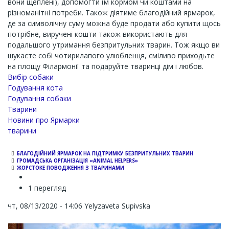
вони щеплені), допомогти їм кормом чи коштами на
різноманітні потреби. Також діятиме благодійний ярмарок,
де за символічну суму можна буде продати або купити щось
потрібне, виручені кошти також використають для
подальшого утримання безпритульних тварин. Тож якщо ви
шукаєте собі чотирилапого улюбленця, сміливо приходьте
на площу Філармонії та подаруйте тваринці дім і любов.
Вибір собаки
Годування кота
Годування собаки
Тварини
Новини про Ярмарки
тварини
БЛАГОДІЙНИЙ ЯРМАРОК НА ПІДТРИМКУ БЕЗПРИТУЛЬНИХ ТВАРИН
ГРОМАДСЬКА ОРГАНІЗАЦІЯ «ANIMAL HELPERS»
ЖОРСТОКЕ ПОВОДЖЕННЯ З ТВАРИНАМИ
1 перегляд
чт, 08/13/2020 - 14:06
Yelyzaveta Supivska