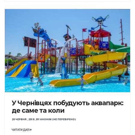
У Чернівцях побудують аквапарк:
де саме та коли
20 ЧЕРВНЯ , 2018
,
BY
АНОНІМ (НЕ ПЕРЕВІРЕНО)
ЧИТАТИ ДАЛІ