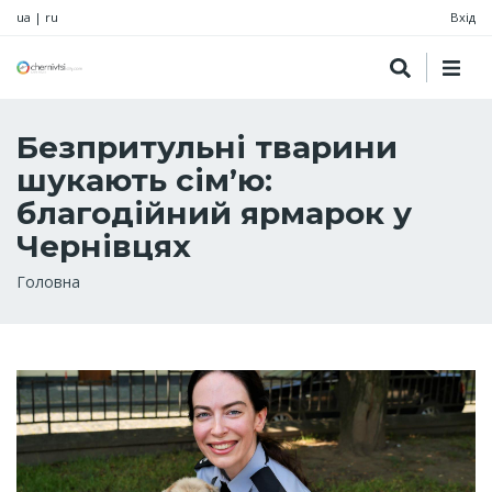
ua
|
ru
Вхід
Безпритульні тварини
шукають сім’ю:
благодійний ярмарок у
Чернівцях
Рядок
Головна
навіґації