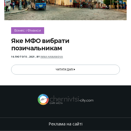
Бізнес і Фінанси
Яке МФО вибрати
позичальникам
16 ЛЮТОГО , 2021
,
BY
INNA HANANOVA
ЧИТАТИ ДАЛІ
Реклама на сайті