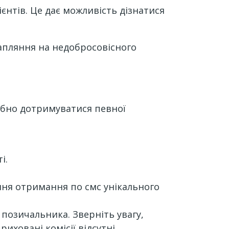
ієнтів. Це дає можливість дізнатися
апляння на недобросовісного
ібно дотримуватися певної
і.
ння отримання по смс унікального
позичальника. Зверніть увагу,
иховані комісії відсутні.