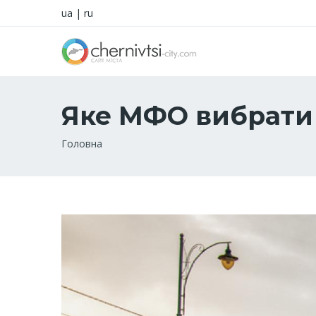
ua
|
ru
Яке МФО вибрати
Рядок
Головна
навіґації