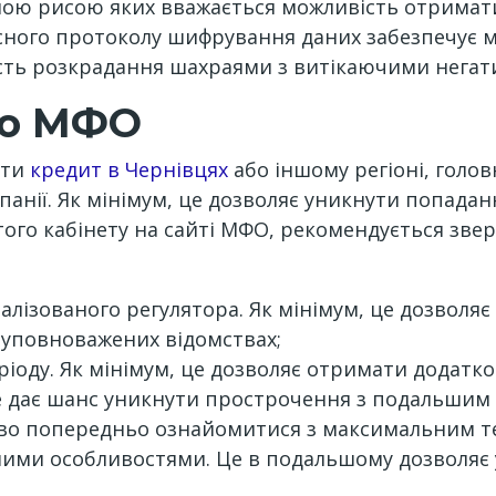
нною рисою яких вважається можливість отримати
часного протоколу шифрування даних забезпечує 
сть розкрадання шахраями з витікаючими негат
го МФО
ати
кредит в Чернівцях
або іншому регіоні, голо
панії. Як мінімум, це дозволяє уникнути попадан
ого кабінету на сайті МФО, рекомендується звер
ціалізованого регулятора. Як мінімум, це дозволя
 уповноважених відомствах;
ріоду. Як мінімум, це дозволяє отримати додатко
е дає шанс уникнути прострочення з подальшим
во попередньо ознайомитися з максимальним те
ншими особливостями. Це в подальшому дозволя