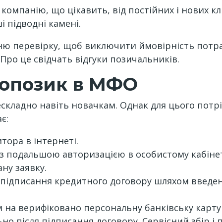
компанію, що цікавить, від постійних і нових кл
і підводні камені.
ню перевірку, щоб виключити ймовірність потр
Про це свідчать відгуки позичальників.
опозик в МФО
складно навіть новачкам. Однак для цього потр
є:
тора в інтернеті.
з подальшою авторизацією в особистому кабінет
ну заявку.
 підписання кредитного договору шляхом введе
на верифіковано персональну банківську карту 
 після підписання договору. Сервісний збір і пр