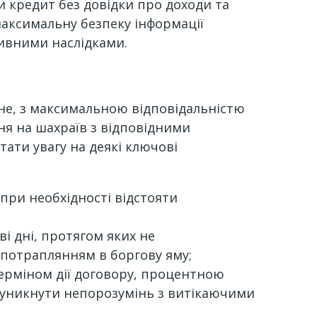
 кредит без довідки про доходи та
максимальну безпеку інформації
ивними наслідками.
вне, з максимальною відповідальністю
ня на шахраїв з відповідними
тати увагу на деякі ключові
є при необхідності відстояти
ві дні, протягом яких не
 потраплянням в боргову яму;
рміном дії договору, процентною
є уникнути непорозумінь з витікаючими