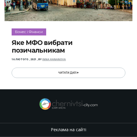
Бізнес і Фінанси
Яке МФО вибрати
позичальникам
16 ЛЮТОГО , 2021
,
BY
INNA HANANOVA
ЧИТАТИ ДАЛІ
Реклама на сайті