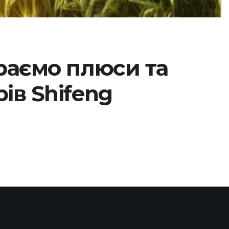
раємо плюси та
ів Shifeng