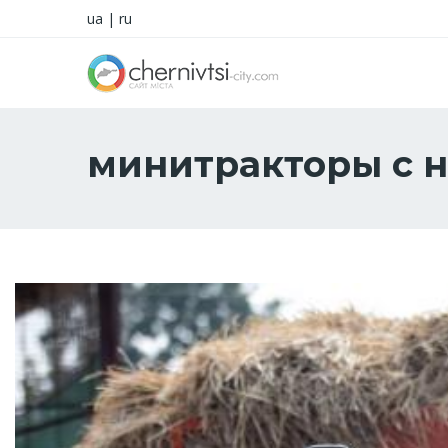
ua
|
ru
минитракторы с 