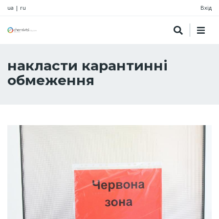
ua
|
ru
Вхід
накласти карантинні
обмеження