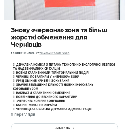
Знову «червона» зона та більш
жорсткі обмеження для
Чернівців
17 ЖОВТНЯ , 2020
,
BY
YELYZAVETA SUPIVSKA
ДЕРЖАВНА КОМІСІЯ З ПИТАНЬ ТЕХНОГЕННО-ЕКОЛОГІЧНОЇ БЕЗПЕКИ
ТА НАДЗВИЧАЙНИХ СИТУАЦІЙ
НОВИЙ КАРАНТИННИЙ ТЕРИТОРІАЛЬНИЙ ПОДІЛ
ЧЕРНІВЦІ ПОТРАПИЛИ У «ЧЕРВОНУ» ЗОНУ
УРЯД ЗМІНИВ КРИТЕРІЇ ЗОНУВАННЯ
ЗНАЧНЕ ЗБІЛЬШЕННЯ КІЛЬКОСТІ НОВИХ ІНФІКУВАНЬ
КОРОНАВІРУСОМ
НАКЛАСТИ КАРАНТИННІ ОБМЕЖЕННЯ
ПОВЕРНЕННЯ ДО ВЕСНЯНОГО КАРАНТИНУ
«ЧЕРВОНЕ» КОЛІРНЕ ЗОНУВАННЯ
КАБІНЕТ МІНІСТРІВ УКРАЇНИ
ЧЕРНІВЕЦЬКА ОБЛАСНА ДЕРЖАВНА АДМІНІСТРАЦІЯ
9 переглядів
ЧИТАТИ ДАЛІ