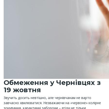
Обмеження у Чернівцях з
19 жовтня
Звучить досить невтішно, але чернівчанам не варто
завчасно хвилюватися. Незважаючи на «червоне» колірне
зонування, карантинні заборони – егіда не тільки