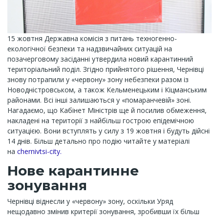
15 жовтня Державна комісія з питань техногенно-
екологічної безпеки та надзвичайних ситуацій на
позачерговому засіданні утвердила новий карантинний
територіальний поділ. Згідно прийнятого рішення, Чернівці
знову потрапили у «червону» зону небезпеки разом із
Новодністровськом, а також Кельменецьким і Кіцманським
районами. Всі інші залишаються у «помаранчевій» зоні.
Нагадаємо, що Кабінет Міністрів ще й посилив обмеження,
накладені на території з найбільш гострою епідемічною
ситуацією. Вони вступлять у силу з 19 жовтня і будуть дійсні
14 днів. Більш детально про подію читайте у матеріалі
на
chernivtsi-city.
Нове карантинне
зонування
Чернівці віднесли у «червону» зону, оскільки Уряд
нещодавно змінив критерії зонування, зробивши їх більш