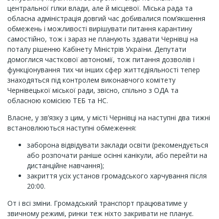
центральної гілки влади, але й місцевої. Міська рада та
обласна адміністрація довгий час добивалися пом’якшення
обмежень і можливості вирішувати питання карантину
самостійно, тож і зараз не планують здавати Чернівці на
поталу рішенню Кабінету Міністрів України. Депутати
домоглися часткової автономії, тож питання дозволів і
функціонування тих чи інших сфер життєдіяльності тепер
знаходяться під контролем виконавчого комітету
Чернівецької міської ради, звісно, спільно з ОДА та
обласною комісією ТЕБ та НС.
Власне, у зв’язку з цим, у місті Чернівці на наступні два тижні
встановлюються наступні обмеження:
заборона відвідувати заклади освіти (рекомендується
або розпочати раніше осінні канікули, або перейти на
дистанційне навчання);
закриття усіх установ громадського харчування після
20:00.
От і всі зміни. Громадський транспорт працюватиме у
звичному режимі, ринки теж ніхто закривати не планує.