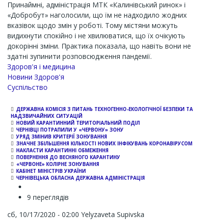
Принаймні, адміністрація МТК «Калинівський ринок» і
«Добробут» наголосили, що їм не надходило жодних
вказівок щодо змін у роботі. Тому містяни можуть
видихнути спокійно і не хвилюватися, що їх очікують
докорінні зміни. Практика показала, що навіть вони не
здатні зупинити розповсюдження пандемії.
Здоров'я і медицина
Новини Здоров'я
Суспільство
ДЕРЖАВНА КОМІСІЯ З ПИТАНЬ ТЕХНОГЕННО-ЕКОЛОГІЧНОЇ БЕЗПЕКИ ТА
НАДЗВИЧАЙНИХ СИТУАЦІЙ
НОВИЙ КАРАНТИННИЙ ТЕРИТОРІАЛЬНИЙ ПОДІЛ
ЧЕРНІВЦІ ПОТРАПИЛИ У «ЧЕРВОНУ» ЗОНУ
УРЯД ЗМІНИВ КРИТЕРІЇ ЗОНУВАННЯ
ЗНАЧНЕ ЗБІЛЬШЕННЯ КІЛЬКОСТІ НОВИХ ІНФІКУВАНЬ КОРОНАВІРУСОМ
НАКЛАСТИ КАРАНТИННІ ОБМЕЖЕННЯ
ПОВЕРНЕННЯ ДО ВЕСНЯНОГО КАРАНТИНУ
«ЧЕРВОНЕ» КОЛІРНЕ ЗОНУВАННЯ
КАБІНЕТ МІНІСТРІВ УКРАЇНИ
ЧЕРНІВЕЦЬКА ОБЛАСНА ДЕРЖАВНА АДМІНІСТРАЦІЯ
9 переглядів
сб, 10/17/2020 - 02:00
Yelyzaveta Supivska