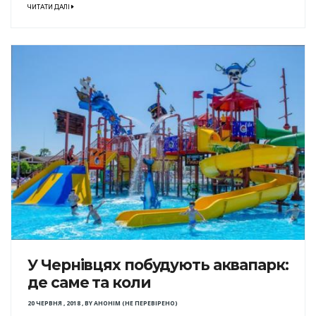
ЧИТАТИ ДАЛІ
У Чернівцях побудують аквапарк:
де саме та коли
20 ЧЕРВНЯ , 2018
,
BY
АНОНІМ (НЕ ПЕРЕВІРЕНО)