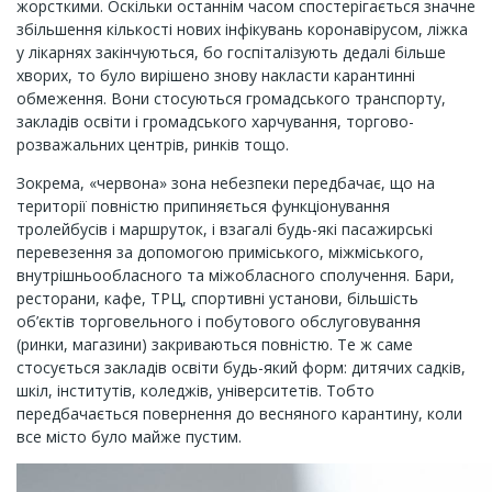
жорсткими. Оскільки останнім часом спостерігається значне
збільшення кількості нових інфікувань коронавірусом, ліжка
у лікарнях закінчуються, бо госпіталізують дедалі більше
хворих, то було вирішено знову накласти карантинні
обмеження. Вони стосуються громадського транспорту,
закладів освіти і громадського харчування, торгово-
розважальних центрів, ринків тощо.
Зокрема, «червона» зона небезпеки передбачає, що на
території повністю припиняється функціонування
тролейбусів і маршруток, і взагалі будь-які пасажирські
перевезення за допомогою приміського, міжміського,
внутрішньообласного та міжобласного сполучення. Бари,
ресторани, кафе, ТРЦ, спортивні установи, більшість
об’єктів торговельного і побутового обслуговування
(ринки, магазини) закриваються повністю. Те ж саме
стосується закладів освіти будь-який форм: дитячих садків,
шкіл, інститутів, коледжів, університетів. Тобто
передбачається повернення до весняного карантину, коли
все місто було майже пустим.