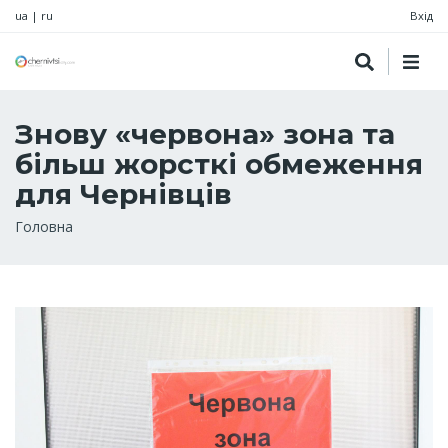
ua
|
ru
Вхід
Знову «червона» зона та
більш жорсткі обмеження
для Чернівців
Рядок
Головна
навіґації