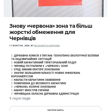
Знову «червона» зона та більш
жорсткі обмеження для
Чернівців
17 ЖОВТНЯ , 2020
,
BY
YELYZAVETA SUPIVSKA
ДЕРЖАВНА КОМІСІЯ З ПИТАНЬ ТЕХНОГЕННО-ЕКОЛОГІЧНОЇ БЕЗПЕКИ
ТА НАДЗВИЧАЙНИХ СИТУАЦІЙ
НОВИЙ КАРАНТИННИЙ ТЕРИТОРІАЛЬНИЙ ПОДІЛ
ЧЕРНІВЦІ ПОТРАПИЛИ У «ЧЕРВОНУ» ЗОНУ
УРЯД ЗМІНИВ КРИТЕРІЇ ЗОНУВАННЯ
ЗНАЧНЕ ЗБІЛЬШЕННЯ КІЛЬКОСТІ НОВИХ ІНФІКУВАНЬ
КОРОНАВІРУСОМ
НАКЛАСТИ КАРАНТИННІ ОБМЕЖЕННЯ
ПОВЕРНЕННЯ ДО ВЕСНЯНОГО КАРАНТИНУ
«ЧЕРВОНЕ» КОЛІРНЕ ЗОНУВАННЯ
КАБІНЕТ МІНІСТРІВ УКРАЇНИ
ЧЕРНІВЕЦЬКА ОБЛАСНА ДЕРЖАВНА АДМІНІСТРАЦІЯ
9 переглядів
ЧИТАТИ ДАЛІ