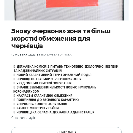
Знову «червона» зона та більш
жорсткі обмеження для
Чернівців
17 ЖОВТНЯ , 2020
,
BY
YELYZAVETA SUPIVSKA
ДЕРЖАВНА КОМІСІЯ З ПИТАНЬ ТЕХНОГЕННО-ЕКОЛОГІЧНОЇ БЕЗПЕКИ
ТА НАДЗВИЧАЙНИХ СИТУАЦІЙ
НОВИЙ КАРАНТИННИЙ ТЕРИТОРІАЛЬНИЙ ПОДІЛ
ЧЕРНІВЦІ ПОТРАПИЛИ У «ЧЕРВОНУ» ЗОНУ
УРЯД ЗМІНИВ КРИТЕРІЇ ЗОНУВАННЯ
ЗНАЧНЕ ЗБІЛЬШЕННЯ КІЛЬКОСТІ НОВИХ ІНФІКУВАНЬ
КОРОНАВІРУСОМ
НАКЛАСТИ КАРАНТИННІ ОБМЕЖЕННЯ
ПОВЕРНЕННЯ ДО ВЕСНЯНОГО КАРАНТИНУ
«ЧЕРВОНЕ» КОЛІРНЕ ЗОНУВАННЯ
КАБІНЕТ МІНІСТРІВ УКРАЇНИ
ЧЕРНІВЕЦЬКА ОБЛАСНА ДЕРЖАВНА АДМІНІСТРАЦІЯ
9 переглядів
ЧИТАТИ ДАЛІ