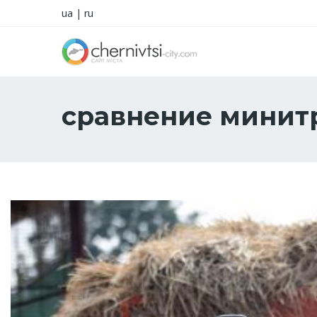
ua
|
ru
сравнение минит