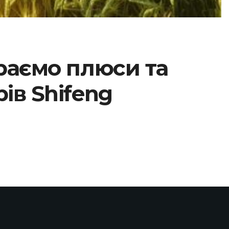
раємо плюси та
ів Shifeng