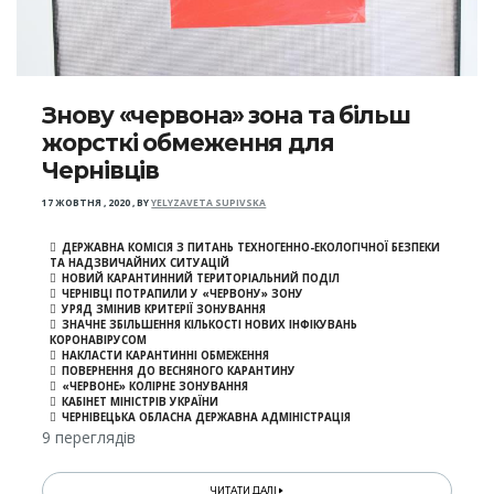
Знову «червона» зона та більш
жорсткі обмеження для
Чернівців
17 ЖОВТНЯ , 2020
,
BY
YELYZAVETA SUPIVSKA
ДЕРЖАВНА КОМІСІЯ З ПИТАНЬ ТЕХНОГЕННО-ЕКОЛОГІЧНОЇ БЕЗПЕКИ
ТА НАДЗВИЧАЙНИХ СИТУАЦІЙ
НОВИЙ КАРАНТИННИЙ ТЕРИТОРІАЛЬНИЙ ПОДІЛ
ЧЕРНІВЦІ ПОТРАПИЛИ У «ЧЕРВОНУ» ЗОНУ
УРЯД ЗМІНИВ КРИТЕРІЇ ЗОНУВАННЯ
ЗНАЧНЕ ЗБІЛЬШЕННЯ КІЛЬКОСТІ НОВИХ ІНФІКУВАНЬ
КОРОНАВІРУСОМ
НАКЛАСТИ КАРАНТИННІ ОБМЕЖЕННЯ
ПОВЕРНЕННЯ ДО ВЕСНЯНОГО КАРАНТИНУ
«ЧЕРВОНЕ» КОЛІРНЕ ЗОНУВАННЯ
КАБІНЕТ МІНІСТРІВ УКРАЇНИ
ЧЕРНІВЕЦЬКА ОБЛАСНА ДЕРЖАВНА АДМІНІСТРАЦІЯ
9 переглядів
ЧИТАТИ ДАЛІ