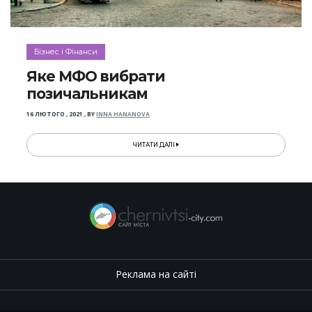
Бізнес і Фінанси
Яке МФО вибрати
позичальникам
16 ЛЮТОГО , 2021
,
BY
INNA HANANOVA
ЧИТАТИ ДАЛІ
Реклама на сайті