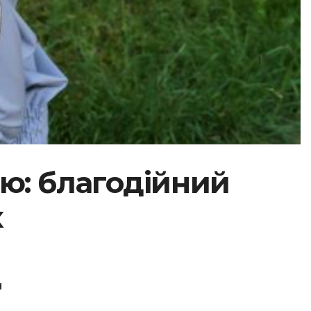
’ю: благодійний
х
Н