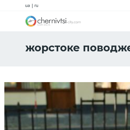
ua
|
ru
жорстоке поводж