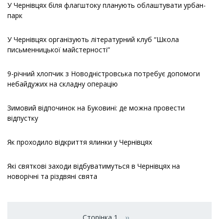
У Чернівцях біля флагштоку планують облаштувати урбан-
парк
У Чернівцях організують літературний клуб “Школа
письменницької майстерності”
9-річний хлопчик з Новодністровська потребує допомоги
небайдужих на складну операцію
Зимовий відпочинок на Буковині: де можна провести
відпустку
Як проходило відкриття ялинки у Чернівцях
Які святкові заходи відбуватимуться в Чернівцях на
новорічні та різдвяні свята
Розбивка
на
Сторінка 1
››