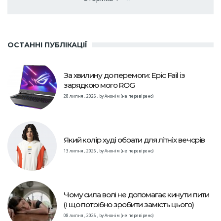
Наступна сторінка
сторінки
ОСТАННІ ПУБЛІКАЦІЇ
За хвилину до перемоги: Epic Fail із
зарядкою мого ROG
28 липня , 2026
,
by
Анонім (не перевірено)
Який колір худі обрати для літніх вечорів
13 липня , 2026
,
by
Анонім (не перевірено)
Чому сила волі не допомагає кинути пити
(і що потрібно зробити замість цього)
08 липня , 2026
,
by
Анонім (не перевірено)