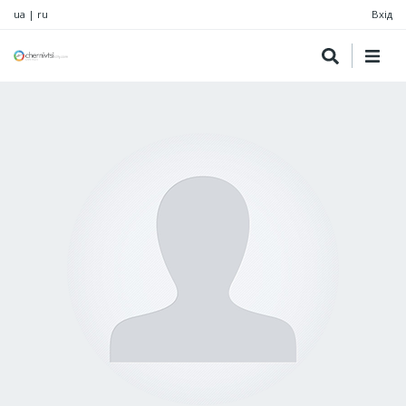
ua
|
ru
Вхід