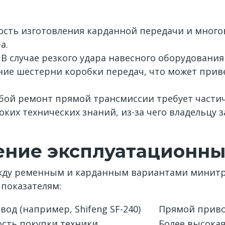
сть изготовления карданной передачи и много
а.
В случае резкого удара навесного оборудовани
нние шестерни коробки передач, что может при
ой ремонт прямой трансмиссии требует частич
ких технических знаний, из-за чего владельцу 
ение эксплуатационны
ду ременным и карданным вариантами минитра
показателям:
од (например, Shifeng SF-240)
Прямой привод
ость покупки техники
Более высока