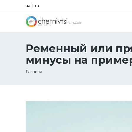
ua
|
ru
Ременный или пр
минусы на пример
Строка
Главная
навигации