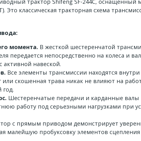
иводный трактор Shifeng SF-244C, оснащенный
. Это классическая тракторная схема трансми
ивода:
го момента.
В жесткой шестеренчатой трансми
ля передается непосредственно на колеса и ва
с активной навеской.
в.
Все элементы трансмиссии находятся внутри
ег или скошенная трава никак не влияют на рабо
 год.
с.
Шестеренчатые передачи и карданные валы 
етнюю работу под серьезными нагрузками при 
тор с прямым приводом демонстрирует уверенн
ая малейшую пробуксовку элементов сцепления 