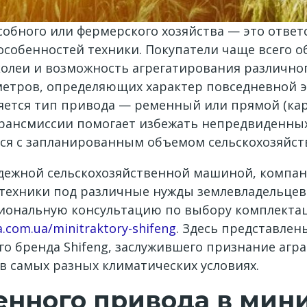
собного или фермерского хозяйства — это отве
 особенностей техники. Покупатели чаще всего
 колеи и возможность агрегатирования различно
метров, определяющих характер повседневной э
яется тип привода — ременный или прямой (к
рансмиссии помогает избежать непредвиденных
ся с запланированным объемом сельскохозяйст
адежной сельскохозяйственной машиной, компани
ехники под различные нужды землевладельцев.
сиональную консультацию по выбору комплекта
a.com.ua/minitraktory-shifeng
. Здесь представле
о бренда Shifeng, заслужившего признание агр
 самых разных климатических условиях.
енного привода в мин