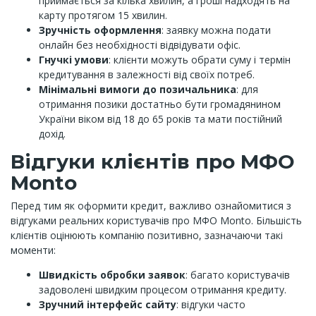
приймається за кілька хвилин, а гроші надходять на
карту протягом 15 хвилин.
Зручність оформлення
: заявку можна подати
онлайн без необхідності відвідувати офіс.
Гнучкі умови
: клієнти можуть обрати суму і термін
кредитування в залежності від своїх потреб.
Мінімальні вимоги до позичальника
: для
отримання позики достатньо бути громадянином
України віком від 18 до 65 років та мати постійний
дохід.
Відгуки клієнтів про МФО
Monto
Перед тим як оформити кредит, важливо ознайомитися з
відгуками реальних користувачів про МФО Monto. Більшість
клієнтів оцінюють компанію позитивно, зазначаючи такі
моменти:
Швидкість обробки заявок
: багато користувачів
задоволені швидким процесом отримання кредиту.
Зручний інтерфейс сайту
: відгуки часто