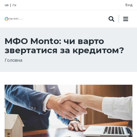
ua
|
ru
Вхід
МФО Monto: чи варто
звертатися за кредитом?
Рядок
Головна
навіґації