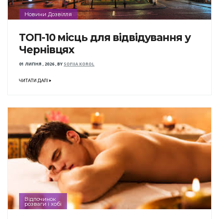
Новини Дозвілля
ТОП-10 місць для відвідування у
Чернівцях
01 ЛИПНЯ , 2026
,
BY
SOFIIA KOROL
ЧИТАТИ ДАЛІ
Відпочинок
розваги і хобі