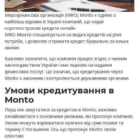
Мікрофінансова організація (МФО) Monto є однією з
найбільш відомих в Україні компаній, що надає
короткострокові кредити онлайн.
МФО
Монто
спеціалізується на видачі кредитів на різні
потреби, і дозволяє отримати кредит буквально за кілька
хвилин.
Важливо зазначити, що компанія працює згідно з чинним
законодавством України і має ліцензію на надання
фінансових послуг. Це означає, що кредитування через
Monto є законним і контролюється державними органами.
Умови кредитування в
Monto
Перш ніж звертатися за кредитом в Monto, важливо
ознайомитися з основними умовами, які пропонує компанія.
Умови можуть варіюватися залежно від суми позики та
терміну її погашення. Ось що пропонує Monto своїм
клієнтам: