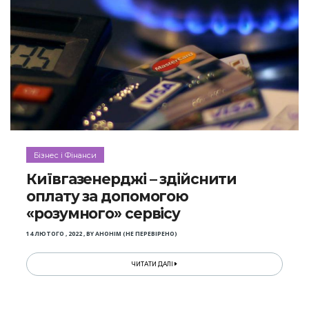
Бізнес і Фінанси
Київгазенерджі – здійснити
оплату за допомогою
«розумного» сервісу
14 ЛЮТОГО , 2022
,
BY
АНОНІМ (НЕ ПЕРЕВІРЕНО)
ЧИТАТИ ДАЛІ