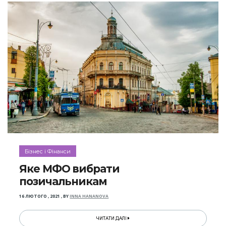
Бізнес і Фінанси
Яке МФО вибрати
позичальникам
16 ЛЮТОГО , 2021
,
BY
INNA HANANOVA
ЧИТАТИ ДАЛІ