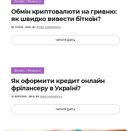
Бізнес і Фінанси
Обмін криптовалюти на гривню:
як швидко вивести біткоін?
03 СІЧНЯ , 2020
,
BY
IRYNA SEMERENKO
ЧИТАТИ ДАЛІ
Бізнес і Фінанси
Як оформити кредит онлайн
фрілансеру в Україні?
21 БЕРЕЗНЯ , 2019
,
BY
INNA HANANOVA
ЧИТАТИ ДАЛІ