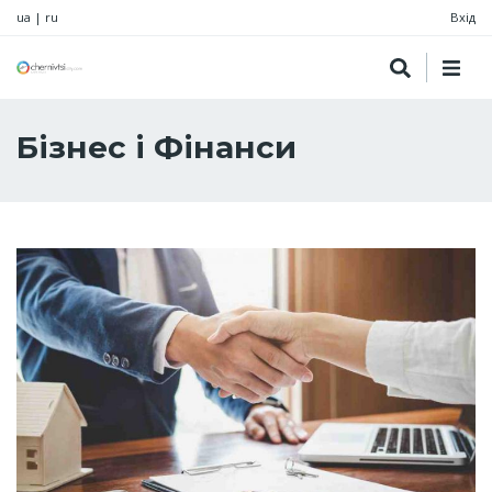
ua
|
ru
Вхід
Бізнес і Фінанси