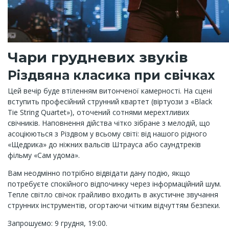
Чари грудневих звуків
Різдвяна класика при свічках
Цей вечір буде втіленням витонченої камерності. На сцені
вступить професійний струнний квартет (віртуози з «Black
Tie String Quartet»), оточений сотнями мерехтливих
свічників. Наповнення дійства чітко зібране з мелодій, що
асоціюються з Різдвом у всьому світі: від нашого рідного
«Щедрика» до ніжних вальсів Штрауса або саундтреків
фільму «Сам удома».
Вам неодмінно потрібно відвідати дану подію, якщо
потребуєте спокійного відпочинку через інформаційний шум.
Тепле світло свічок грайливо входить в акустичне звучання
струнних інструментів, огортаючи чітким відчуттям безпеки.
Запрошуємо: 9 грудня, 19:00.