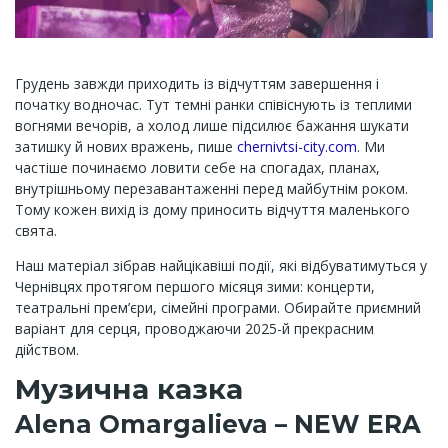
Грудень завжди приходить із відчуттям завершення і
початку водночас. Тут темні ранки співіснують із теплими
вогнями вечорів, а холод лише підсилює бажання шукати
затишку й нових вражень, пише
chernivtsi-city.com
. Ми
частіше починаємо ловити себе на спогадах, планах,
внутрішньому перезавантаженні перед майбутнім роком.
Тому кожен вихід із дому приносить відчуття маленького
свята.
Наш матеріал зібрав найцікавіші події, які відбуватимуться у
Чернівцях протягом першого місяця зими: концерти,
театральні прем’єри, сімейні програми. Обирайте приємний
варіант для серця, проводжаючи 2025-й прекрасним
дійством.
Музична казка
Alena Omargalieva – NEW ERA