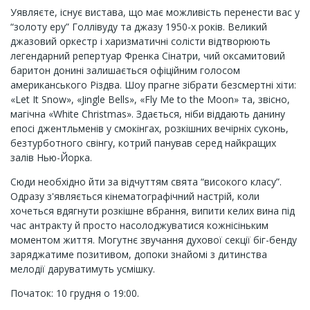
Уявляєте, існує вистава, що має можливість перенести вас у
“золоту еру” Голлівуду та джазу 1950-х років. Великий
джазовий оркестр і харизматичні солісти відтворюють
легендарний репертуар Френка Сінатри, чий оксамитовий
баритон донині залишається офіційним голосом
американського Різдва. Шоу прагне зібрати безсмертні хіти:
«Let It Snow», «Jingle Bells», «Fly Me to the Moon» та, звісно,
магічна «White Christmas». Здається, ніби віддають данину
епосі джентльменів у смокінгах, розкішних вечірніх суконь,
безтурботного свінгу, котрий панував серед найкращих
залів Нью-Йорка.
Сюди необхідно йти за відчуттям свята “високого класу”.
Одразу з'являється кінематографічний настрій, коли
хочеться вдягнути розкішне вбрання, випити келих вина під
час антракту й просто насолоджуватися кожнісіньким
моментом життя. Могутнє звучання духової секції біг-бенду
заряджатиме позитивом, допоки знайомі з дитинства
мелодії даруватимуть усмішку.
Початок: 10 грудня о 19:00.