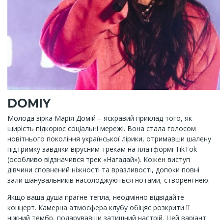
DOMIY
Молода зірка Марія Домій – яскравий приклад того, як
щирість підкорює соціальні мережі. Вона стала голосом
новітнього покоління української лірики, отримавши шалену
підтримку завдяки вірусним трекам на платформі TikTok
(особливо відзначився трек «Нагадай»). Кожен виступ
дівчини сповнений ніжності та вразливості, допоки повні
зали шанувальників насолоджуються нотами, створені нею.
Якщо ваша душа прагне тепла, неодмінно відвідайте
концерт. Камерна атмосфера клубу обіцяє розкрити її
ніжний тембр, подарувавши затишний настрій. Цей варіант