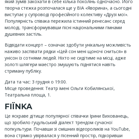
який зумів закохати в себе кілька поколінь одночасно. Його
творча стежка розпочалася ще у ВІА «Яворина», а сьогодні
виступає у супроводі професійного колективу «Друзі мої».
Популярність співака пережила істинний ренесанс серед
молоді, трансформувавши пісні національними гімнами
душевних застіль.
Відвідати концерт – означає здобути унікальну можливість
наживо заспівати рядки «Цей сон мені щоночі сниться» в
унісон із сотнями людей. Ніхто не сидітиме на місці, адже
золоті шлягери маестро змушують піднятися навіть
стриману публіку.
Дата та час: 3 грудня о 19:00.
Місце проведення: Театр імені Ольги Кобилянської,
Театральна площа, 1.
FIЇNKA
Це яскраве дітище популярної співачки Ірини Вихованець,
що зробило гуцульський діалект трендом сучасної
попкультури. Почавши зі смішних відеороликів на YouTube,
вона стрімко увірвалася у пісенний простір, підкоривши