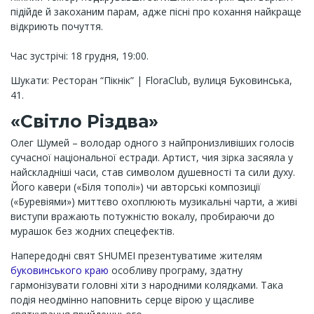
підійде й закоханим парам, адже пісні про кохання найкраще
відкриють почуття.
Час зустрічі: 18 грудня, 19:00.
Шукати: Ресторан “Пікнік” | FloraClub, вулиця Буковинська,
41.
«Світло Різдва»
Олег Шумей – володар одного з найпронизливіших голосів
сучасної національної естради. Артист, чия зірка засяяла у
найскладніші часи, став символом душевності та сили духу.
Його кавери («Біля тополі») чи авторські композиції
(«Буревіями») миттєво охоплюють музикальні чарти, а живі
виступи вражають потужністю вокалу, пробираючи до
мурашок без жодних спецефектів.
Напередодні свят SHUMEI презентуватиме жителям
буковинського краю
особливу програму, здатну
гармонізувати головні хіти з народними колядками. Така
подія неодмінно наповнить серце вірою у щасливе