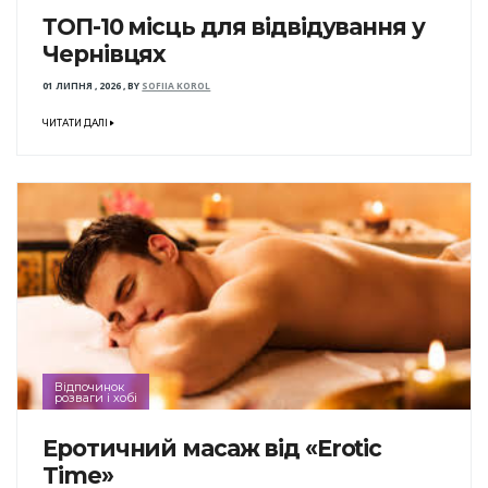
ТОП-10 місць для відвідування у
Чернівцях
01 ЛИПНЯ , 2026
,
BY
SOFIIA KOROL
ЧИТАТИ ДАЛІ
Відпочинок
розваги і хобі
Еротичний масаж від «Erotic
Time»