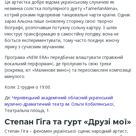
Ця артистка добре відома українському слухачеві як
незмінна солістка популярного дуету «TamerlanAlena»,
котрий роками підкорював танцювальні чарти країни. Однак
зараз Альона пише оновлену сторінку своєї творчої
біографії, розпочавши потужну сольну кар’єру. Її шлях
ілюструє трансформацію в самостійну попдіву; вона не
боїться експериментувати, тому часто поєднує жіночу
лірику з сучасним звучанням.
Програма «NEW ERA» передбачає влаштувати справжній
вокальний перформанс, де пролунають свіжі треки
(зокрема, хіт «Малинове вино») та переосмислені композиції
минулого.
Коли: 2 грудня о 19:00.
Де:
Чернівецький академічний обласний український
музично-драматичний театр ім. Ольги Кобилянської
,
Театральна площа, 1.
Степан Гіга та гурт «Друзі мої»
Степан Гіга – феномен української сцени; народний артист,