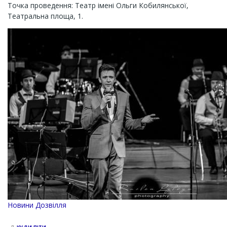
Точка проведення: Театр імені Ольги Кобилянської,
Театральна площа, 1.
Channel
Новини Дозвілля