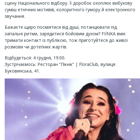
сцену Національного відбору. Її доробок охоплює вибухову
суміш етнічних мотивів, колоритного гумору й електронного
звучання.
Бажаєте щиро посміятися від душі, потанцювати під
запальні ритми, зарядитися бойовим духом? FIЇNKA вміє
тримати контакт із публікою, тож приготуйтеся до живої
розмови чи дотепних жартів.
Відбудеться: 4 грудня, 19:00.
Зустрічаємось: Ресторан “Пікнік” | FloraClub, вулиця
Буковинська, 41.