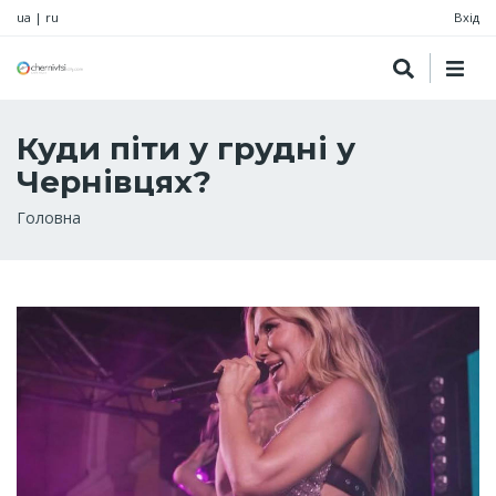
ua
|
ru
Вхід
Куди піти у грудні у
Чернівцях?
Рядок
Головна
навіґації