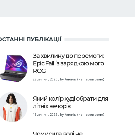
ОСТАННІ ПУБЛІКАЦІЇ
За хвилину до перемоги:
Epic Fail із зарядкою мого
ROG
28 липня , 2026
,
by
Анонім (не перевірено)
Який колір худі обрати для
літніх вечорів
13 липня , 2026
,
by
Анонім (не перевірено)
Чому сила волі не