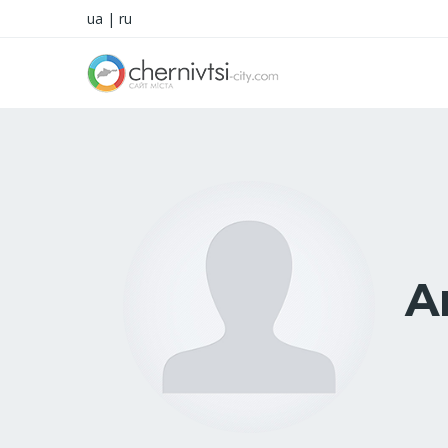
ua
|
ru
A