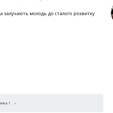
ада залучають молодь до сталого розвитку
інка 1
››
Наступна сторінка