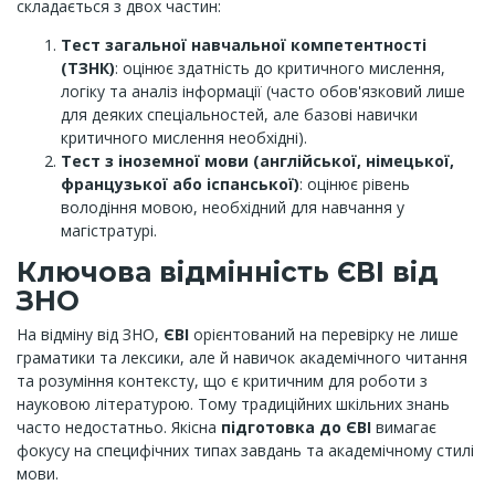
складається з двох частин:
Тест загальної навчальної компетентності
(ТЗНК)
: оцінює здатність до критичного мислення,
логіку та аналіз інформації (часто обов'язковий лише
для деяких спеціальностей, але базові навички
критичного мислення необхідні).
Тест з іноземної мови (англійської, німецької,
французької або іспанської)
: оцінює рівень
володіння мовою, необхідний для навчання у
магістратурі.
Ключова відмінність ЄВІ від
ЗНО
На відміну від ЗНО,
ЄВІ
орієнтований на перевірку не лише
граматики та лексики, але й навичок академічного читання
та розуміння контексту, що є критичним для роботи з
науковою літературою. Тому традиційних шкільних знань
часто недостатньо. Якісна
підготовка до ЄВІ
вимагає
фокусу на специфічних типах завдань та академічному стилі
мови.