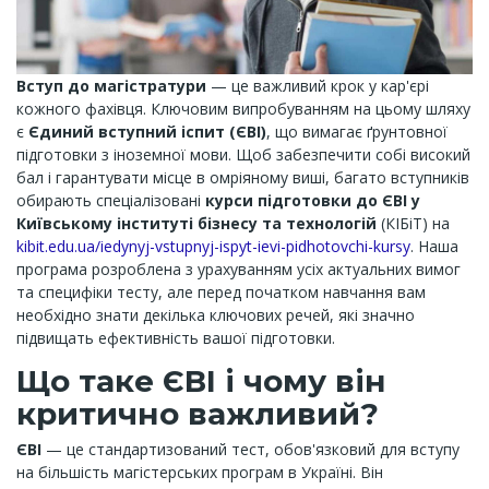
Вступ до магістратури
— це важливий крок у кар'єрі
кожного фахівця. Ключовим випробуванням на цьому шляху
є
Єдиний вступний іспит (ЄВІ)
, що вимагає ґрунтовної
підготовки з іноземної мови. Щоб забезпечити собі високий
бал і гарантувати місце в омріяному виші, багато вступників
обирають спеціалізовані
курси підготовки до ЄВІ у
Київському інституті бізнесу та технологій
(КІБіТ) на
kibit.edu.ua/iedynyj-vstupnyj-ispyt-ievi-pidhotovchi-kursy
. Наша
програма розроблена з урахуванням усіх актуальних вимог
та специфіки тесту, але перед початком навчання вам
необхідно знати декілька ключових речей, які значно
підвищать ефективність вашої підготовки.
Що таке ЄВІ і чому він
критично важливий?
ЄВІ
— це стандартизований тест, обов'язковий для вступу
на більшість магістерських програм в Україні. Він