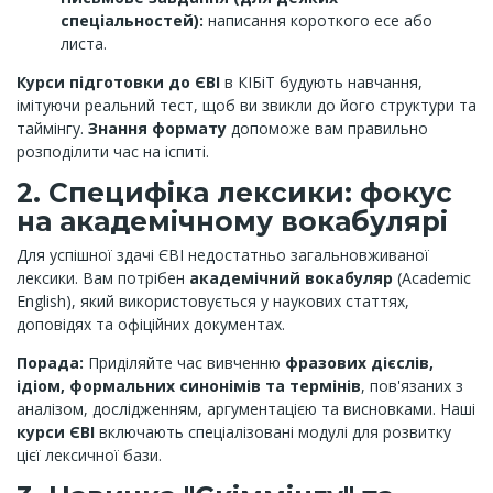
спеціальностей):
написання короткого есе або
листа.
Курси підготовки до ЄВІ
в КІБіТ будують навчання,
імітуючи реальний тест, щоб ви звикли до його структури та
таймінгу.
Знання формату
допоможе вам правильно
розподілити час на іспиті.
2. Специфіка лексики: фокус
на академічному вокабулярі
Для успішної здачі ЄВІ недостатньо загальновживаної
лексики. Вам потрібен
академічний вокабуляр
(Academic
English), який використовується у наукових статтях,
доповідях та офіційних документах.
Порада:
Приділяйте час вивченню
фразових дієслів,
ідіом, формальних синонімів та термінів
, пов'язаних з
аналізом, дослідженням, аргументацією та висновками. Наші
курси ЄВІ
включають спеціалізовані модулі для розвитку
цієї лексичної бази.