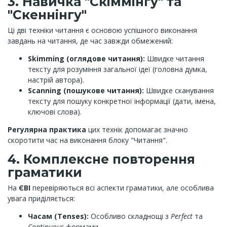
3. Навичка "Скіммінгу" та
"Скеннінгу"
Ці дві техніки читання є основою успішного виконання
завдань на читання, де час завжди обмежений:
Skimming (оглядове читання):
Швидке читання
тексту для розуміння загальної ідеї (головна думка,
настрій автора).
Scanning (пошукове читання):
Швидке сканування
тексту для пошуку конкретної інформації (дати, імена,
ключові слова).
Регулярна практика
цих технік допомагає значно
скоротити час на виконання блоку "Читання".
4. Комплексне повторення
граматики
На
ЄВІ
перевіряються всі аспекти граматики, але особлива
увага приділяється:
Часам (Tenses):
Особливо складнощі з
Perfect
та
Continuous
формами.