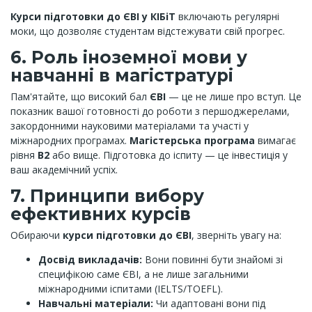
Курси підготовки до ЄВІ у КІБіТ
включають регулярні
моки, що дозволяє студентам відстежувати свій прогрес.
6. Роль іноземної мови у
навчанні в магістратурі
Пам'ятайте, що високий бал
ЄВІ
— це не лише про вступ. Це
показник вашої готовності до роботи з першоджерелами,
закордонними науковими матеріалами та участі у
міжнародних програмах.
Магістерська програма
вимагає
рівня
B2
або вище. Підготовка до іспиту — це інвестиція у
ваш академічний успіх.
7. Принципи вибору
ефективних курсів
Обираючи
курси підготовки до ЄВІ
, зверніть увагу на:
Досвід викладачів:
Вони повинні бути знайомі зі
специфікою саме ЄВІ, а не лише загальними
міжнародними іспитами (IELTS/TOEFL).
Навчальні матеріали:
Чи адаптовані вони під