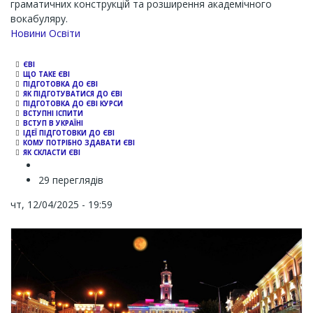
граматичних конструкцій та розширення академічного
вокабуляру.
Channel
Новини Освіти
ЄВІ
ЩО ТАКЕ ЄВІ
ПІДГОТОВКА ДО ЄВІ
ЯК ПІДГОТУВАТИСЯ ДО ЄВІ
ПІДГОТОВКА ДО ЄВІ КУРСИ
ВСТУПНІ ІСПИТИ
ВСТУП В УКРАЇНІ
ІДЕЇ ПІДГОТОВКИ ДО ЄВІ
КОМУ ПОТРІБНО ЗДАВАТИ ЄВІ
ЯК СКЛАСТИ ЄВІ
29 переглядів
чт, 12/04/2025 - 19:59