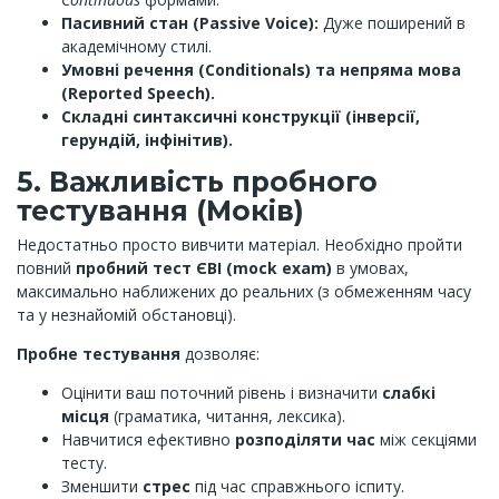
Пасивний стан (Passive Voice):
Дуже поширений в
академічному стилі.
Умовні речення (Conditionals) та непряма мова
(Reported Speech).
Складні синтаксичні конструкції (інверсії,
герундій, інфінітив).
5. Важливість пробного
тестування (Моків)
Недостатньо просто вивчити матеріал. Необхідно пройти
повний
пробний тест ЄВІ (mock exam)
в умовах,
максимально наближених до реальних (з обмеженням часу
та у незнайомій обстановці).
Пробне тестування
дозволяє:
Оцінити ваш поточний рівень і визначити
слабкі
місця
(граматика, читання, лексика).
Навчитися ефективно
розподіляти час
між секціями
тесту.
Зменшити
стрес
під час справжнього іспиту.