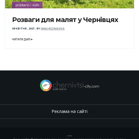
розваги і хобі
Розваги для малят у Чернівцях
09 КВІТНЯ , 2021
,
BY
INNA REZNIKOVA
ЧИТАТИ ДАЛІ
Реклама на сайті
.
,
.
,
.