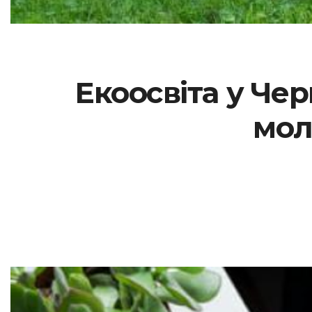
Екоосвіта у Чер
мол