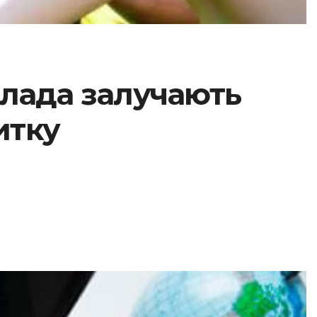
 влада залучають
итку