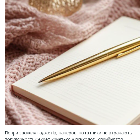
Попри засилля гаджетів, паперові нотатники не втрачають
популярності. Секрет криється у психології сприйняття