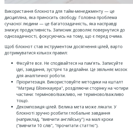
Використання блокнота для тайм-менеджменту — це
дисципліна, яка приносить свободу. Головна проблема
сучасної людини — це багатозадачність, яка насправді
знижує продуктивність. Записник дозволяє повернутися до
однозадачності, фокусуючись на тому, що є перед очима.
Щоб блокнот став інструментом досягнення цілей, варто
дотримуватися кількох правил:
Фіксуйте все. Не сподівайтеся на пам'ять. Записуйте
ідеї, завдання, зустрічі та дедлайни. Це звільняє мозок
для аналітичної роботи.
Пріоритезація. Використовуйте методики на кшталт
"Матриці Ейзенхауера", розділяючи сторінку на чотири
частини: терміново/важливо, не терміново/важливо
тощо.
Декомпозиція цілей. Велика мета може лякати. У
блокноті зручно розбити глобальне завдання
(наприклад, "вивчити англійську") на малі кроки
("вивчити 10 слів", "прочитати статтю").