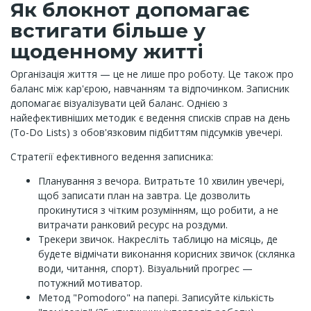
Як блокнот допомагає
встигати більше у
щоденному житті
Організація життя — це не лише про роботу. Це також про
баланс між кар'єрою, навчанням та відпочинком. Записник
допомагає візуалізувати цей баланс. Однією з
найефективніших методик є ведення списків справ на день
(To-Do Lists) з обов'язковим підбиттям підсумків увечері.
Стратегії ефективного ведення записника:
Планування з вечора. Витратьте 10 хвилин увечері,
щоб записати план на завтра. Це дозволить
прокинутися з чітким розумінням, що робити, а не
витрачати ранковий ресурс на роздуми.
Трекери звичок. Накресліть таблицю на місяць, де
будете відмічати виконання корисних звичок (склянка
води, читання, спорт). Візуальний прогрес —
потужний мотиватор.
Метод "Pomodoro" на папері. Записуйте кількість