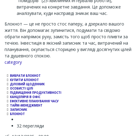
"помідорів" (25-хвилинних інтервалів роботи),
витрачених на конкретне завдання. Це допоможе
аналізувати, куди насправді зникає ваш час.
Блокнот — це не просто стос паперу, а дзеркало вашого
життя. Він допомагає зупинитися, подумати та свідомо
обрати напрямок руху, замість того щоб просто пливти за
течією. Інвестиція в якісний записник та час, витрачений на
планування, окупається сторицею у вигляді досягнутих цілей
та душевного спокою.
Channel
category
ВИБРАТИ БЛОКНОТ
КУПИТИ БЛОКНОТ
ДІЛОВИЙ ЩОДЕННИК
ОСОБИСТІ ЦІЛІ
ПІДВИЩЕННЯ ПРОДУКТИВНОСТІ
КАНЦЕЛЯРІЯ В ОФІС
ЕФЕКТИВНЕ ПЛАНУВАННЯ ЧАСУ
ТАЙМ-МЕНЕДЖМЕНТ
ЗАПИСНИК
БЛОКНОТ
32 перегляди