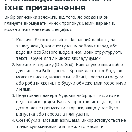
їхнє призначення
Вибір записника залежить від того, які завдання ви
плануєте вирішувати. Ринок пропонує безліч варіантів,
кожен з яких має свою специфіку.
Класичні блокноти в лінію. Ідеальний варіант для
запису лекцій, конспектування робочих нарад або
ведення особистого щоденника. Вони структурують
текст і зручні для лінійного викладу думок.
Блокноти в крапку (Dot Grid). Найпопулярніший вибір
для системи Bullet Journal. Крапки дають свободу: ви
можете писати, малювати таблиці, креслити графіки
або робити скетчі, не будучи обмеженими жорсткими
лініями.
Недатовані планери. Чудовий вибір для тих, хто не
веде записи щодня. Ви самі проставляєте дати, що
дозволяє не пропускати сторінки, якщо у вас була
відпустка або перерва в плануванні.
Скетчбуки з чистими аркушами. Використовуються не
тільки художниками, а й тими, хто мислить