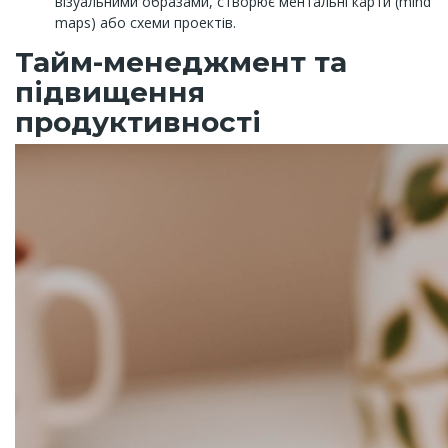
візуальними образами, створює ментальні карти (mind
maps) або схеми проектів.
Тайм-менеджмент та
підвищення
продуктивності