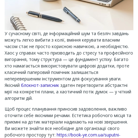
У сучасному світі, де інформаційний шум та безліч завдань
можуть легко вибити з колії, вміння керувати власним
часом стає не просто корисною навичкою, а необхідністю.
Хаос у справах часто призводить до стресу та професійного
вигорання, тому структура — це фундамент успіху. Багато
хто намагається використовувати цифрові додатки, проте
класичний паперовий помічник залишається
неперевершеним інструментом для фокусування уваги.
Якісний
блокнот-записник
здатен перетворити абстрактні
мрії на конкретні плани, а хаотичний потік думок — у чіткий
алгоритм дій.
Щоб процес планування приносив задоволення, важливо
оточити себе якісними речами. Естетика робочого місця та
приємні на дотик матеріали надихають на нові звершення.
Ви можете знайти все необхідне для організації свого
робочого простору тут:
https://book-ye.com.ua/suputni-