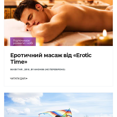
Відпочинок
розваги і хобі
Еротичний масаж від «Erotic
Time»
06 КВІТНЯ , 2018
,
BY
АНОНІМ (НЕ ПЕРЕВІРЕНО)
ЧИТАТИ ДАЛІ