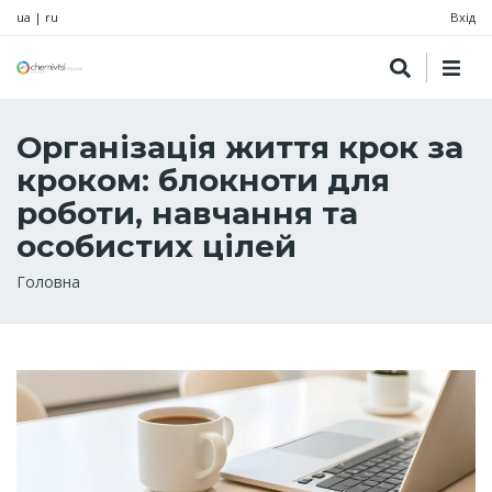
ua
|
ru
Вхід
Організація життя крок за
кроком: блокноти для
роботи, навчання та
особистих цілей
Рядок
Головна
навіґації