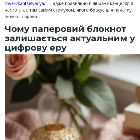
tovari/kantselyariya/
— адже правильно підібрана канцелярія
часто стає тим самим стимулом, якого бракує для початку
великої справи.
Чому паперовий блокнот
залишається актуальним у
цифрову еру