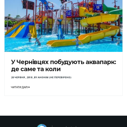
У Чернівцях побудують аквапарк:
де саме та коли
20 ЧЕРВНЯ , 2018
,
BY
АНОНІМ (НЕ ПЕРЕВІРЕНО)
ЧИТАТИ ДАЛІ