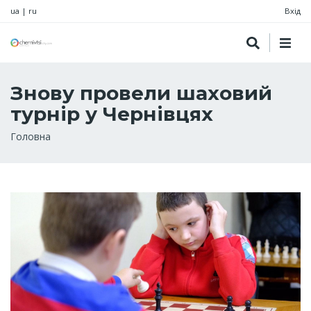
ua
|
ru
Вхід
Знову провели шаховий
турнір у Чернівцях
Рядок
Головна
навіґації