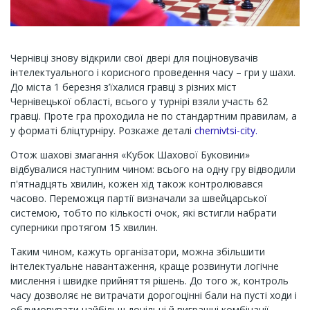
Чернівці знову відкрили свої двері для поціновувачів
інтелектуального і корисного проведення часу – гри у шахи.
До міста 1 березня з’їхалися гравці з різних міст
Чернівецької області, всього у турнірі взяли участь 62
гравці. Проте гра проходила не по стандартним правилам, а
у форматі бліцтурніру. Розкаже деталі
chernivtsi-city.
Отож шахові змагання «Кубок Шахової Буковини»
відбувалися наступним чином: всього на одну гру відводили
п'ятнадцять хвилин, кожен хід також контролювався
часово. Переможця партії визначали за швейцарської
системою, тобто по кількості очок, які встигли набрати
суперники протягом 15 хвилин.
Таким чином, кажуть організатори, можна збільшити
інтелектуальне навантаження, краще розвинути логічне
мислення і швидке прийняття рішень. До того ж, контроль
часу дозволяє не витрачати дорогоцінні бали на пусті ходи і
обдумовувати найбільш доцільні й виграшні комбінації.