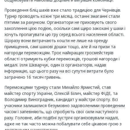
Проведення бліц шахів вже стало традицією для Чернівців.
Турнір проводять кожні три місяці, останні змаганні стали
п’ятими за рахунком. Організатори не приховують свого
захоплення цією подією, оскільки самі щиро закохані у шахи і
хочуть пропагувати цю гру серед всього населення області.
Щоразу вони витрачають кошти не лише на оренду
приміщення, самі шахові дошки тощо, але й на призи та
нагороди переможцям. Троє найкращих гросмейстерів
області отримують кубки переможців, грошові нагороди і
медалі. Ілля Шкварчук, один із організаторів, надав
інформацію, що цього разу на всі супутні витрати було
затрачено 16 тисяч гривень.
Переможцями турніру стали Михайло Ярмистий, став
майстер спорту України, Олексій Білич, майстер ФІДЕ, та
Володимир Виноградник, кандидат у майстри спорту. Всі
учасники залишилися безумовно задоволеними проведеним
часом і запевняють, що спробують свої сили наступного
разу. Головне, аби подібні зустрічі організовували надалі,
адже не так часто можна побалувати себе цікавою грою з
досвідченим шахматистом.