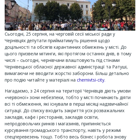
Сьогодні, 25 серпня, на черговій сесії міської ради у
Чернівцях депутати прийматимуть рішення щодо
доцільності та обсягів карантинних обмежень у місті. До
цього призвели мітинги, які протягом останніх днів, в тому
числі – сьогодні, чернівчани влаштовують під стінами
Чернівецької обласної державної адміністрації та Ратуші,
вимагаючи не вводити жорсткі заборони. Більш детально
про подію читайте у матеріалі на
chernivtsi-city.
Нагадаємо, з 24 серпня на території Чернівців діють умови
«червоної» зони небезпеки, тобто у місті починають діяти
всі ті обмеження, які існували в перші місяці надзвичайної
ситуації. До списку входить закриття усіх розважальних
закладів, кафе і ресторанів, закладів освіти,
непродовольчих ринків і магазинів, припиняється
курсування громадського транспорту, навіть у режимі
спецперевезень тощо. Тобто весь бізнес і робота знову