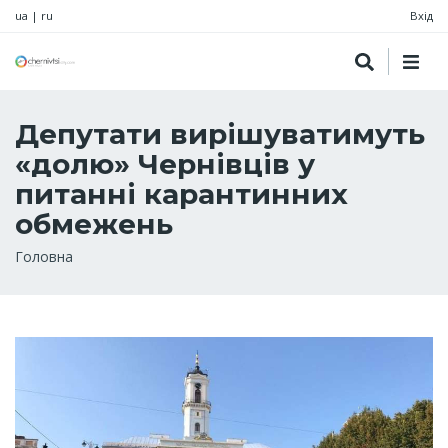
ua
|
ru
Вхід
Депутати вирішуватимуть
«долю» Чернівців у
питанні карантинних
обмежень
Рядок
Головна
навіґації