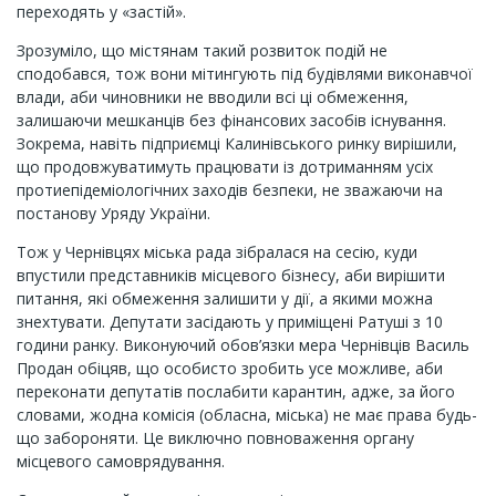
переходять у «застій».
Зрозуміло, що містянам такий розвиток подій не
сподобався, тож вони мітингують під будівлями виконавчої
влади, аби чиновники не вводили всі ці обмеження,
залишаючи мешканців без фінансових засобів існування.
Зокрема, навіть підприємці Калинівського ринку вирішили,
що продовжуватимуть працювати із дотриманням усіх
протиепідеміологічних заходів безпеки, не зважаючи на
постанову Уряду України.
Тож у Чернівцях міська рада зібралася на сесію, куди
впустили представників місцевого бізнесу, аби вирішити
питання, які обмеження залишити у дії, а якими можна
знехтувати. Депутати засідають у приміщені Ратуші з 10
години ранку. Виконуючий обов’язки мера Чернівців Василь
Продан обіцяв, що особисто зробить усе можливе, аби
переконати депутатів послабити карантин, адже, за його
словами, жодна комісія (обласна, міська) не має права будь-
що забороняти. Це виключно повноваження органу
місцевого самоврядування.