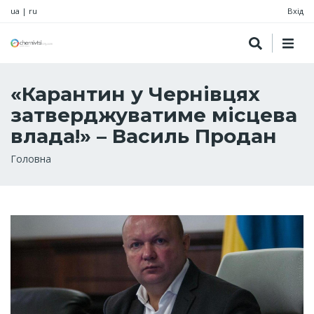
ua
|
ru
Вхід
«Карантин у Чернівцях
затверджуватиме місцева
влада!» – Василь Продан
Рядок
Головна
навіґації