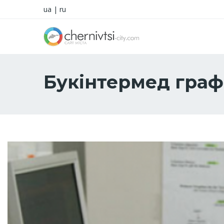
ua
|
ru
Букінтермед граф