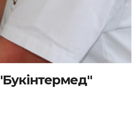
"Букінтермед"