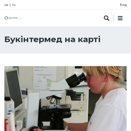
ua
|
ru
Вхід
Букінтермед на карті