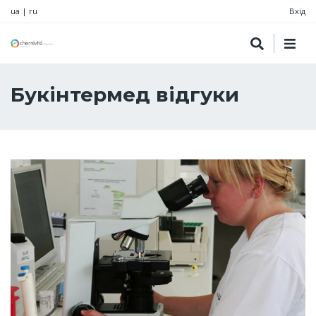
ua
|
ru
Вхід
Букінтермед відгуки