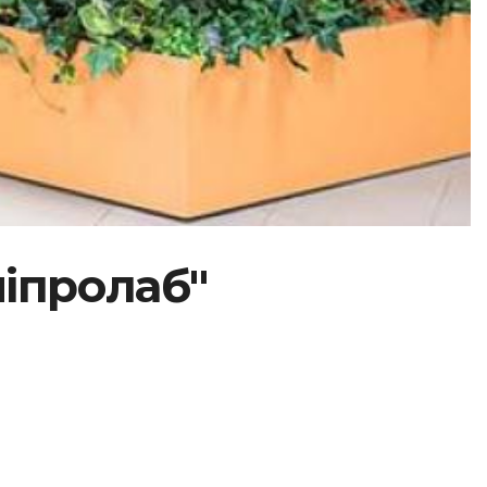
ніпролаб"