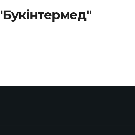
"Букінтермед"